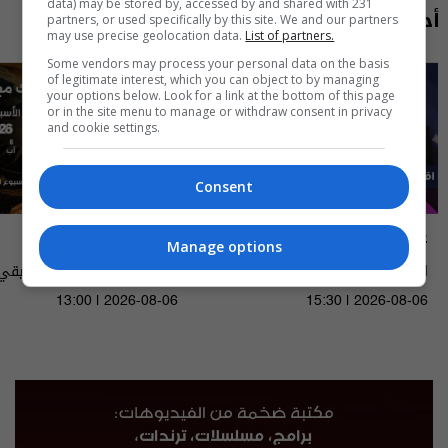
data) may be stored by, accessed by and shared with 231
أحدث الحلقات
partners, or used specifically by this site. We and our partners
may use precise geolocation data.
List of partners.
Some vendors may process your personal data on the basis
of legitimate interest, which you can object to by managing
your options below. Look for a link at the bottom of this page
or in the site menu to manage or withdraw consent in privacy
and cookie settings.
Consent
علناً
أسرار الفلك
Manage options
اقتصاد العراق في عين العاصفة- علناً
م٥ - الحلقة ٨ | الموسم ٥
الى ١٤ آب ٢٠٢٦ | 2026
13:00 | 2026-08-06
15:30 | 2026-08-06