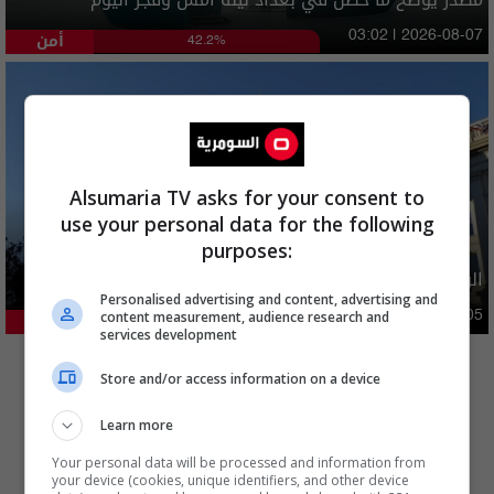
أمن
03:02 | 2026-08-07
42.2%
Alsumaria TV asks for your consent to
use your personal data for the following
purposes:
الولايات المتحدة تعلن رفع عقوبات عن ايران
Personalised advertising and content, advertising and
دوليات
content measurement, audience research and
10:10 | 2026-08-05
32.54%
services development
المزيد
Store and/or access information on a device
Learn more
Your personal data will be processed and information from
your device (cookies, unique identifiers, and other device