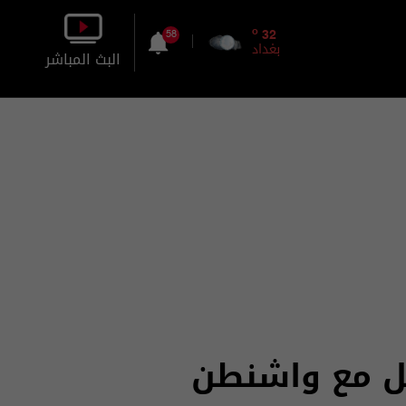
o
32
58
بغداد
البث المباشر
بالصورة
بالصوت
ئل مع واشنطن