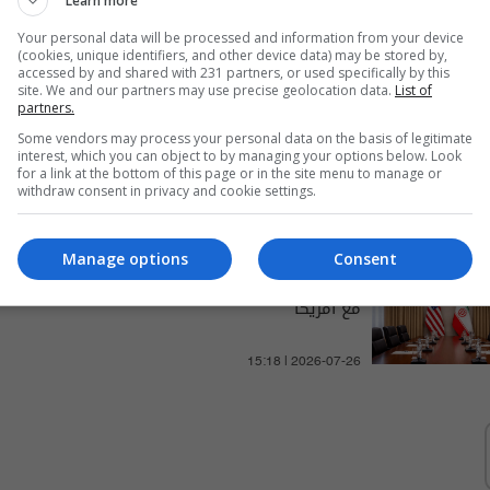
Learn more
والتغطيات الخاصة
Your personal data will be processed and information from your device
(cookies, unique identifiers, and other device data) may be stored by,
accessed by and shared with 231 partners, or used specifically by this
site. We and our partners may use precise geolocation data.
List of
partners.
الخارجية الايرانية: تبادل الرسائل
Some vendors may process your personal data on the basis of legitimate
interest, which you can object to by managing your options below. Look
مع امريكا مستمر ولم نتوصل
for a link at the bottom of this page or in the site menu to manage or
withdraw consent in privacy and cookie settings.
لاتفاق نهائي
13:18 | 2026-05-29
Manage options
Consent
إيران تكشف عن تبادل للرسائل
مع أمريكا
15:18 | 2026-07-26