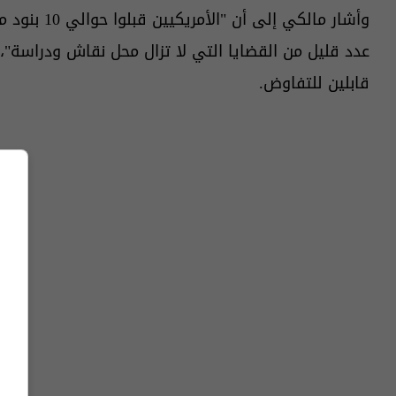
عدد قليل من القضايا التي لا تزال محل نقاش ودراسة"،
قابلين للتفاوض.