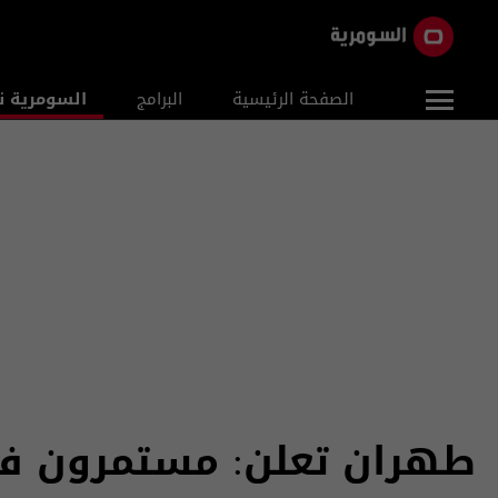
الصفحة الرئيسية
البرامج
السومرية ن
​طهران تعلن: مستمرون في