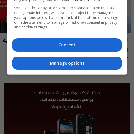
Some vendors may process your personal data on the basis
of legitimate interest, which you can object to by managing
your options below. Look for a link at the bottom of this page
or in the site menu to manage or withdraw consent in privacy
and cookie settings.
العراق في دقيقة
نشرة أخبار السومرية
Consent
العراق في دقيقة 07-08-2026 | 2026
نشرة ٧ آب ٢٠٢٦ | 2026
12:45 | 2026-08-07
13:00 | 2026-08-07
Manage options