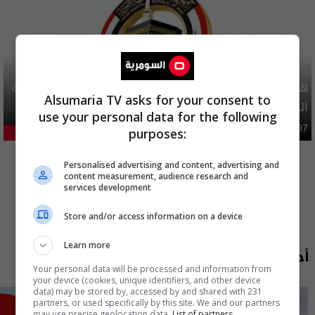
هيئة الحج تصدر قرارا يخص "لم الشمل" وتعديل استمارة قرعة
Alsumaria TV asks for your consent to
الحج
use your personal data for the following
محليات
06:40 | 2026-08-07
purposes:
23.91%
المزيد
Personalised advertising and content, advertising and
content measurement, audience research and
services development
Store and/or access information on a device
Learn more
أحدث الحلقات
Your personal data will be processed and information from
your device (cookies, unique identifiers, and other device
data) may be stored by, accessed by and shared with 231
partners, or used specifically by this site. We and our partners
may use precise geolocation data.
List of partners.