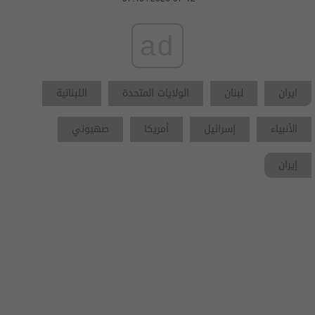
ad
ايران
لبنان
الولايات المتحدة
اللبنانية
الأنبياء
إسرائيل
أمريكا
صهيوني
إيران