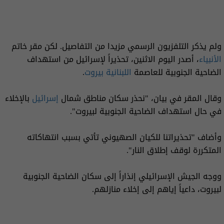
ولم يذكر التلفزيون الرسمي مزيدا ⁠من التفاصيل. لكن مقر خاتم
الأنبياء
، أصدر اليوم الاثنين، تحذيراً لإسرائيل من استهداف
الضاحية الجنوبية للعاصمة
اللبنانية
بيروت
.
وقال المقر في بيان، "نحذر سكان مناطق شمال
إسرائيل
بالإخلاء
في حال استهداف الضاحية الجنوبية لبيروت".
وأضاف "تحذيراتنا للكيان الصهيوني تأتي بسبب انتهاكاته
المتكررة لوقف إطلاق النار".
ووجه الجيش الإسرائيلي إنذاراً إلى سكان الضاحية الجنوبية
لبيروت، داعياً إياهم إلى إخلاء منازلهم.