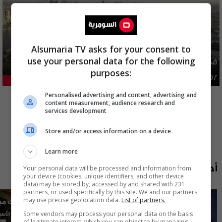
Alsumaria TV asks for your consent to
في مصر.. اعتقال ضابط عراقي سابق برتبة لواء
use your personal data for the following
purposes:
دوليات
02:14 | 2026-08-07
17.97%
المزيد
Personalised advertising and content, advertising and
content measurement, audience research and
services development
Store and/or access information on a device
Learn more
أحدث الحلقات
Your personal data will be processed and information from
your device (cookies, unique identifiers, and other device
data) may be stored by, accessed by and shared with 231
partners, or used specifically by this site. We and our partners
may use precise geolocation data.
List of partners.
Some vendors may process your personal data on the basis
of legitimate interest, which you can object to by managing