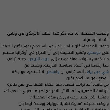
وبحسب الصحيفة، لم يتم ذكر هذا الطلب الأمريكي في وثائق
القمة الرسمية.
ووفقا للصحيفة، كان ترامب يأمل في استخدام نفوذ بكين للضغط
على
موسكو
. وتشير الصحيفة إلى أن الصراع في أوكرانيا مستمر
منذ خمس سنوات، ومنذ عودته إلى
البيت الأبيض
، جعله ترامب
بندا رئيسيا في أجندة سياسته الخارجية. وبطلبه من
شي جين بينغ
، ألمح ترامب أن
واشنطن
لا تستطيع مواجهة
الوضع دون مساعدة بكين.
من جانبه، أكد ترامب نفسه، بعد اختتام القمة على متن طائرة
الرئاسة للصحفيين، أنه ناقش الأمر مع نظيره الصيني: "نعم، لقد
ناقشنا الأمر. كلانا يرغب في حل هذه المعضلة".
ونوهت صحيفة "ساوث تشاينا مورنينغ بوست" أيضا بأن
المفاوضات المباشرة بين روسيا وأوكرانيا، التي جرت في