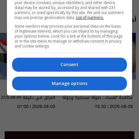
your device (cookies, unique identifiers, and other device
data) may be stored by, accessed by and shared with 231
partners, or used specifically by this site. We and our partners
أحدث الحلقات
may use precise geolocation data.
List of partners.
Some vendors may process your personal data on the basis
of legitimate interest, which you can object to by managing
your options below. Look for a link at the bottom of this page
or in the site menu to manage or withdraw consent in privacy
and cookie settings.
Consent
Manage options
عشرين
العراق في دقيقة
مكافحة الفساد.. صولة مستمرة وجولة
العراق في دقيقة 09-08-2026 | 2026
قادمة - الحلقة ٥٥ | الموسم 5
01:00 | 2026-08-09
15:30 | 2026-08-09