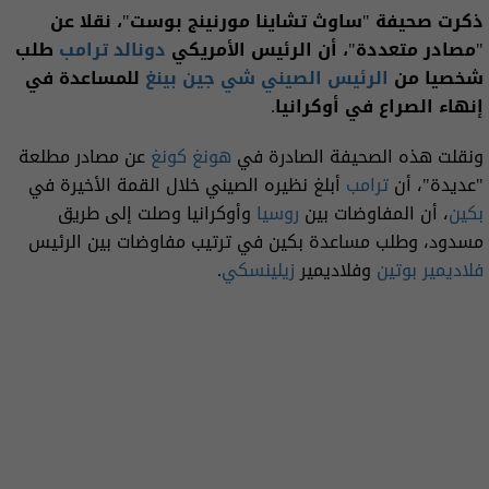
ذكرت صحيفة "ساوث تشاينا مورنينج بوست"، نقلا عن
"مصادر متعددة"، أن الرئيس الأمريكي
دونالد ترامب
طلب
شخصيا من
الرئيس الصيني شي جين بينغ
للمساعدة في
إنهاء الصراع في أوكرانيا.
ونقلت هذه الصحيفة الصادرة في
هونغ كونغ
عن مصادر مطلعة
"عديدة"، أن
ترامب
أبلغ نظيره الصيني خلال القمة الأخيرة في
بكين
، أن المفاوضات بين
روسيا
وأوكرانيا وصلت إلى طريق
مسدود، وطلب مساعدة بكين في ترتيب مفاوضات بين الرئيس
فلاديمير بوتين
وفلاديمير
زيلينسكي
.