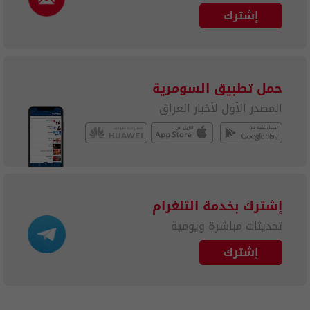
إشترك
حمل تطبيق السومرية
المصدر الأول لأخبار العراق
إشترك بخدمة التلغرام
تحديثات مباشرة ويومية
إشترك