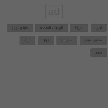
ad
ايران
امريكا
الولايات المتحدة
ماركو روبيو
مضيق هرمز
سويسرا
إيران
رانية
روبي