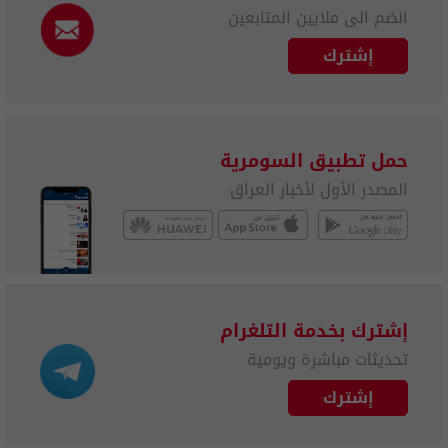
انضم الى ملايين المتابعين
إشترك
حمل تطبيق السومرية
المصدر الأول لأخبار العراق
إشترك بخدمة التلغرام
تحديثات مباشرة ويومية
إشترك