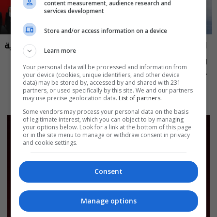
content measurement, audience research and
services development
Store and/or access information on a device
العراق في دقيقة
نشرة أخبار السومرية
Learn more
العراق في دقيقة 07-08-2026 | 2026
نشرة ٧ آب ٢٠٢٦ | 2026
Your personal data will be processed and information from
your device (cookies, unique identifiers, and other device
12:45 | 2026-08-07
13:00 | 2026-08-07
data) may be stored by, accessed by and shared with 231
partners, or used specifically by this site. We and our partners
may use precise geolocation data.
List of partners.
Some vendors may process your personal data on the basis
of legitimate interest, which you can object to by managing
your options below. Look for a link at the bottom of this page
or in the site menu to manage or withdraw consent in privacy
and cookie settings.
Consent
Manage options