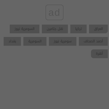
ad
العراق
تركيا
نقل جثامين
السومرية نيوز
أحمد الصحاف
سومرية نيوز
السومرية
بغداد
أنقرة