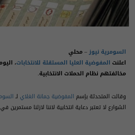
السومرية نيوز
– محلي
اعلنت
المفوضية العليا المستقلة للانتخابات
، اليو
مخالفتهم نظام الحملات الانتخابية.
وقالت المتحدثة بإسم
المفوضية جمانة الغلاي
لـ
السومر
الشوارع لا تعتبر دعاية انتخابية لاننا لازلنا مستمرين ف