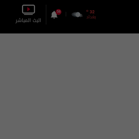
o
32
58
بغداد
البث المباشر
بالصورة
بالصوت