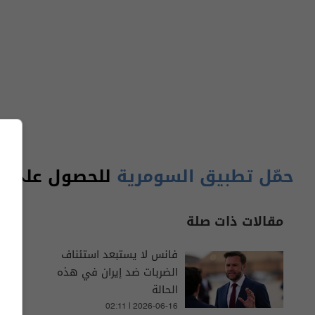
حمّل تطبيق السومرية
للحصول على آخر
مقالات ذات صلة
فانس لا يستبعد استئناف
الضربات ضد إيران في هذه
الحالة
02:11 | 2026-06-16