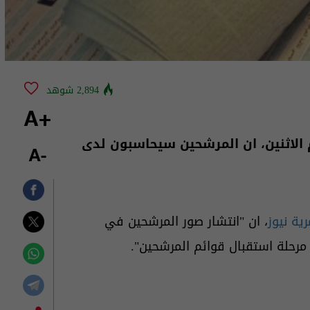
2,894 شوهد
+A
م الاثنين، ان المرشحين سيحاسبون لدى
-A
ية نيوز
، ان "انتشار صور المرشحين في
ي مرحلة استقبال قوائم المرشحين".