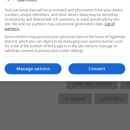
Learn more
Your personal data will be processed and information from your device
الحلبوسي يدين استهداف
(cookies, unique identifiers, and other device data) may be stored by,
مواقع أمنية عراقية ويطالب
accessed by and shared with 231 partners, or used specifically by this
site. We and our partners may use precise geolocation data.
List of
بتحقيق شامل ومحاسبة
partners.
المتورطين
08:24 | 2026-07-29
Some vendors may process your personal data on the basis of legitimate
interest, which you can object to by managing your options below. Look
for a link at the bottom of this page or in the site menu to manage or
withdraw consent in privacy and cookie settings.
Manage options
Consent
ات
المفوضية جمانة الغلاي
جمانة الغلاي
المفوضية ال