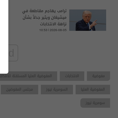
ترامب يهاجم مقاطعة في
ميشيغان ويثير جدلاً بشأن
نزاهة الانتخابات
10:53 | 2026-08-05
ad
مفوضية
الانتخابات
المفوضية العليا المستقلة للانتخاب
المفوضية العليا
السومرية نيوز
مجلس المفوضين
سومرية نيوز