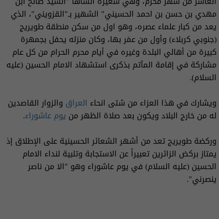
العاشر من شهر محرم، وهي شعيرة أنشأها "السيد صالح ابن
مهدي بن حسن بن احمد الحسيني" الشهير بـ"القزويني"، الذي
يعد من كبار علماء عصره، وهو اول من سكن منطقة طويريج
(جنوبي كربلاء) وأول من عمَر بها، وكان منزله يحفل بجمهرة
كبيرة من أهالي البلدة وغيره في أيام محرم الحرام من كل عام
مشاركة في إقامة المآتم بذكرى استشهاد الامام الحسين (عليه
السلام).
ويشارك في هذا العزاء من شتى انحاء
العراق
والزوار القاصدين
له من خارج البلاد ويكون بعد صلاة الظهر من
يوم عاشوراء
.
وركضة طويريج تعد من أشهر الشعائر الحسينية على الإطلاق إذ
يمتاز بركض الزائرين تعبيراً عن الاستجابة وتلبية لنداء الامام
الحسين (عليه السلام) في يوم عاشوراء وهو "الا من ناصر
ينصرني".