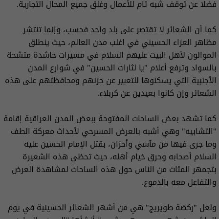
فضلا عن توقف شبه تام للأعمال وغلق جميع المحال التجارية.
كما أن الشعائر لا تقتصر على بلد واحد فحسب، وإنما تنتشر
مظاهر العزاء الحسيني في اغلب مدن العالم، حيث ينطلق
الموالون لأهل البيت عليهم السلام في مسيرات حاشدة متشحة
بالسواد وترفع أعلام "يا لثارات الحسين" في شوارع المدن
الأجنبية التي يسكنوها للتعبير عن حزنهم ومحافظتهم على هذه
الشعائر وإن كانوا بعيدين عن كربلاء.
كما تشهد بعض الساحات المفتوحة ببعض المدن العراقية إقامة
"التشابيه" وهي أشبه بالعرض المسرحي لأحداث معركة الطف
وما جرى فيها من مآسي وأحزان، بقتل الإمام الحسين عليه
السلام أصحابه وحرق خيام أهله، حيث تحظى هذه الشعيرة
بتجمهر المئات من الناس حول هذه الساحات لمشاهدة العرض
والتفاعل معه بالدموع.
ولعل "ركضة طويريج" هي من أشهر الشعائر الحسينية في يوم