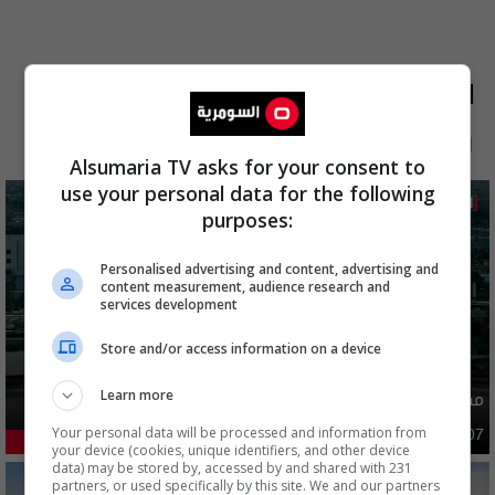
الأكثر قراءة
الآن
48 ساعة
7 أيام
شهر
Alsumaria TV asks for your consent to
use your personal data for the following
purposes:
Personalised advertising and content, advertising and
content measurement, audience research and
services development
Store and/or access information on a device
مصدر يوضح ما حصل في بغداد ليلة امس وفجر اليوم
Learn more
Your personal data will be processed and information from
أمن
03:02 | 2026-08-07
54.72%
your device (cookies, unique identifiers, and other device
data) may be stored by, accessed by and shared with 231
partners, or used specifically by this site. We and our partners