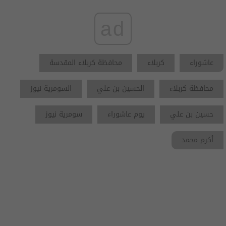
ad
عاشوراء
كربلاء
محافظة كربلاء المقدسة
محافظة كربلاء
الحسين بن علي
السومرية نيوز
حسين بن علي
يوم عاشوراء
سومرية نيوز
أكرم محمد