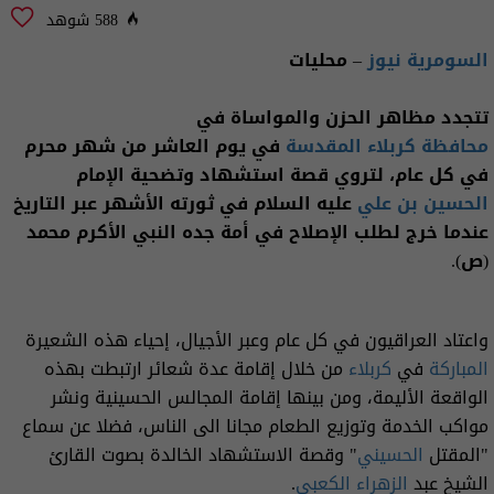
588 شوهد
السومرية نيوز
– محليات
تتجدد مظاهر الحزن والمواساة في
محافظة كربلاء المقدسة
في يوم العاشر من شهر محرم
في كل عام، لتروي قصة استشهاد وتضحية الإمام
الحسين بن علي
عليه السلام في ثورته الأشهر عبر التاريخ
عندما خرج لطلب الإصلاح في أمة جده النبي الأكرم محمد
(ص).
واعتاد العراقيون في كل عام وعبر الأجيال، إحياء هذه الشعيرة
المباركة
في
كربلاء
من خلال إقامة عدة شعائر ارتبطت بهذه
الواقعة الأليمة، ومن بينها إقامة المجالس الحسينية ونشر
مواكب الخدمة وتوزيع الطعام مجانا الى الناس، فضلا عن سماع
"المقتل
الحسيني
" وقصة الاستشهاد الخالدة بصوت القارئ
الشيخ عبد
الزهراء
الكعبي
.