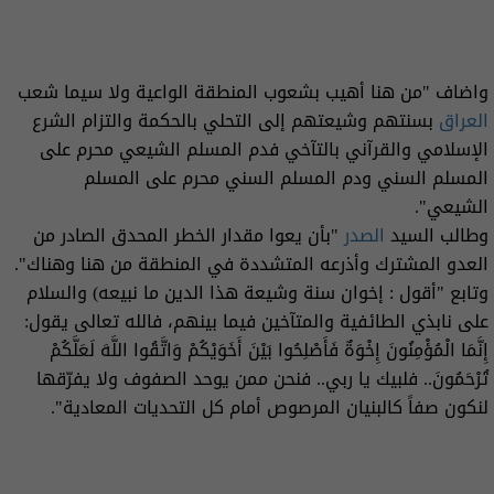
واضاف "من هنا أهيب بشعوب المنطقة الواعية ولا سيما شعب
العراق
بسنتهم وشيعتهم إلى التحلي بالحكمة والتزام الشرع
الإسلامي والقرآني بالتآخي فدم المسلم الشيعي محرم على
المسلم السني ودم المسلم السني محرم على المسلم
الشيعي".
وطالب السيد
الصدر
"بأن يعوا مقدار الخطر المحدق الصادر من
العدو المشترك وأذرعه المتشددة في المنطقة من هنا وهناك".
وتابع "أقول : إخوان سنة وشيعة هذا الدين ما نبيعه) والسلام
على نابذي الطائفية والمتآخين فيما بينهم، فالله تعالى يقول:
إِنَّمَا الْمُؤْمِنُونَ إِخْوَةٌ فَأَصْلِحُوا بَيْنَ أَخَوَيْكُمْ وَاتَّقُوا اللَّهَ لَعَلَّكُمْ
تُرْحَمُونَ.. فلبيك يا ربي.. فنحن ممن يوحد الصفوف ولا يفرّقها
لنكون صفاً كالبنيان المرصوص أمام كل التحديات المعادية".