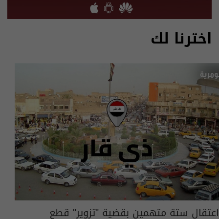
اخترنا لك
اعتقال ستة متهمين بقضية "تزوير" قطع