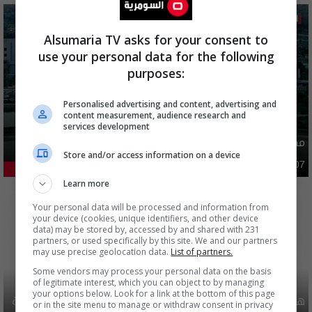
Alsumaria TV asks for your consent to
use your personal data for the following
purposes:
Personalised advertising and content, advertising and
content measurement, audience research and
services development
مصدر يوضح ما حصل في بغداد ليلة امس وفجر اليوم
Store and/or access information on a device
أمن
03:02 | 2026-08-07
45.85%
Learn more
Your personal data will be processed and information from
your device (cookies, unique identifiers, and other device
data) may be stored by, accessed by and shared with 231
partners, or used specifically by this site. We and our partners
may use precise geolocation data.
List of partners.
Some vendors may process your personal data on the basis
of legitimate interest, which you can object to by managing
your options below. Look for a link at the bottom of this page
هيئة الحج تصدر قرارا يخص "لم الشمل" وتعديل استمارة قرعة
or in the site menu to manage or withdraw consent in privacy