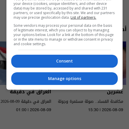
your device (cookies, unique identifiers, and other device
data) may be stored by, accessed by and shared with 231
partners, or used specifically by this site. We and our partners
may use precise geolocation data.
List of partners.
Some vendors may process your personal data on the basis
أحدث الحلقات
of legitimate interest, which you can object to by managing
your options below. Look for a link at the bottom of this page
or in the site menu to manage or withdraw consent in privacy
and cookie settings.
Consent
Manage options
العراق في دقيقة
عشرين
العراق في دقيقة 09-08-2026 | 2026
مكافحة الفساد.. صولة مستمرة وجولة
قادمة - الحلقة ٥٥ | الموسم 5
01:00 | 2026-08-09
15:30 | 2026-08-09