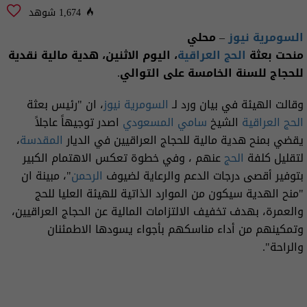
1,674 شوهد
السومرية نيوز
– محلي
منحت بعثة
الحج العراقية
، اليوم الاثنين، هدية مالية نقدية
للحجاج للسنة الخامسة على التوالي.
وقالت الهيئة في بيان ورد لـ
السومرية نيوز
، ان "رئيس بعثة
الحج العراقية
الشيخ
سامي المسعودي
اصدر توجيهاً عاجلاً
يقضي بمنح هدية مالية للحجاج العراقيين في الديار
المقدسة
،
لتقليل كلفة
الحج
عنهم ، وفي خطوة تعكس الاهتمام الكبير
بتوفير أقصى درجات الدعم والرعاية لضيوف
الرحمن
"، مبينة ان
"منح الهدية سيكون من الموارد الذاتية للهيئة العليا للحج
والعمرة، بهدف تخفيف الالتزامات المالية عن الحجاج العراقيين،
وتمكينهم من أداء مناسكهم بأجواء يسودها الاطمئنان
والراحة".