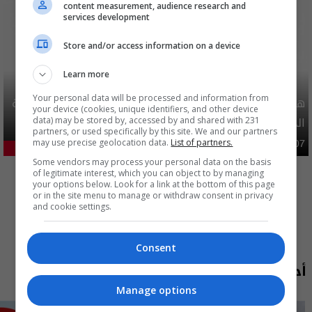
content measurement, audience research and
services development
Store and/or access information on a device
Learn more
Your personal data will be processed and information from
هيئة الحج تصدر قرارا يخص "لم الشمل" وتعديل استمارة قرعة
your device (cookies, unique identifiers, and other device
الحج
data) may be stored by, accessed by and shared with 231
partners, or used specifically by this site. We and our partners
may use precise geolocation data.
List of partners.
محليات
06:40 | 2026-08-07
27.51%
Some vendors may process your personal data on the basis
المزيد
of legitimate interest, which you can object to by managing
your options below. Look for a link at the bottom of this page
or in the site menu to manage or withdraw consent in privacy
and cookie settings.
Consent
أحدث الحلقات
Manage options