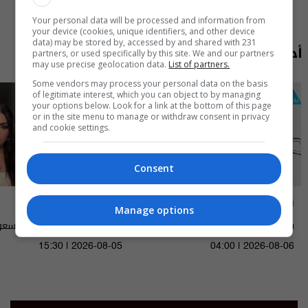
Your personal data will be processed and information from
your device (cookies, unique identifiers, and other device
data) may be stored by, accessed by and shared with 231
أحدث الحلقات
partners, or used specifically by this site. We and our partners
may use precise geolocation data.
List of partners.
Some vendors may process your personal data on the basis
of legitimate interest, which you can object to by managing
your options below. Look for a link at the bottom of this page
or in the site menu to manage or withdraw consent in privacy
and cookie settings.
Consent
ناس وناس
مايك السومرية
Manage options
سوق الرمادي محافظة الانبار - الحلقة
الاعلامية والممثلة نغم المسع
٩٥ | الموسم 9
15:30 | 2026-08-05
04:00 | 2026-08-06
2