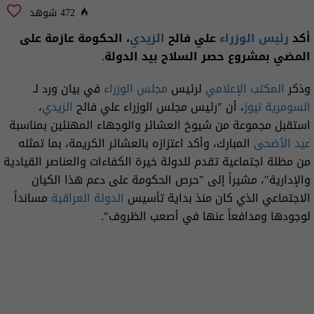
472 شوهد
أكد
رئيس الوزراء
علي فالح
الزيدي
، الحكومة عازمة على
المضي بمشروع حصر السلاح بيد الدولة.
وذكر
المكتب الإعلامي
لرئيس
مجلس الوزراء
في بيان ورد لـ
السومرية نيوز
، أن "رئيس مجلس الوزراء علي فالح
الزيدي
،
استقبل مجموعة من شيوخ العشائر والوجهاء المهنئين بمناسبة
عيد الأضحى
المبارك، وأكد اعتزازه بالعشائر الكريمة، بما تمثله
من مظلة اجتماعية تقدم للدولة خيرة الكفاءات والعناصر القيادية
والإدارية"، مشيراً إلى "حرص الحكومة على دعم هذا الكيان
الاجتماعي الذي كان منذ بداية تأسيس
الدولة العراقية
مسانداً
لوجودها ومدافعاً عنها في أصعب الظروف".