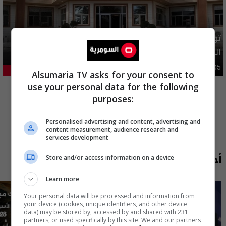
توضيح رسمي بشأن إلغاء شمول فئات من المستفيدين بإعانة
الحماية الاجتماعية
محليات
05:43 | 2026-08-05
21.21%
Alsumaria TV asks for your consent to
المزيد
use your personal data for the following
purposes:
Personalised advertising and content, advertising and
content measurement, audience research and
services development
أحدث الحلقات
Store and/or access information on a device
Learn more
Your personal data will be processed and information from
your device (cookies, unique identifiers, and other device
data) may be stored by, accessed by and shared with 231
partners, or used specifically by this site. We and our partners