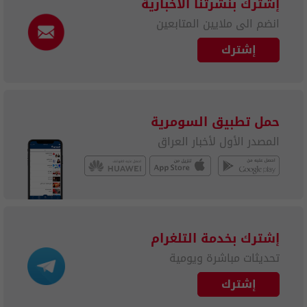
إشترك بنشرتنا الاخبارية
انضم الى ملايين المتابعين
إشترك
حمل تطبيق السومرية
المصدر الأول لأخبار العراق
إشترك بخدمة التلغرام
تحديثات مباشرة ويومية
إشترك