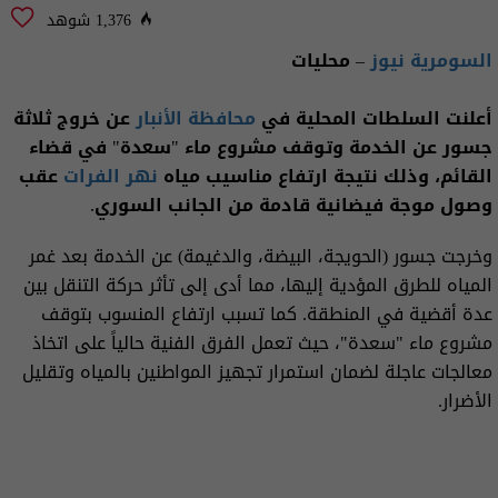
1,376 شوهد
السومرية نيوز
– محليات
أعلنت السلطات المحلية في
محافظة الأنبار
عن خروج ثلاثة
جسور عن الخدمة وتوقف مشروع ماء "سعدة" في قضاء
القائم، وذلك نتيجة ارتفاع مناسيب مياه
نهر الفرات
عقب
وصول موجة فيضانية قادمة من الجانب السوري.
وخرجت جسور (الحويجة، البيضة، والدغيمة) عن الخدمة بعد غمر
المياه للطرق المؤدية إليها، مما أدى إلى تأثر حركة التنقل بين
عدة أقضية في المنطقة. كما تسبب ارتفاع المنسوب بتوقف
مشروع ماء "سعدة"، حيث تعمل الفرق الفنية حالياً على اتخاذ
معالجات عاجلة لضمان استمرار تجهيز المواطنين بالمياه وتقليل
الأضرار.