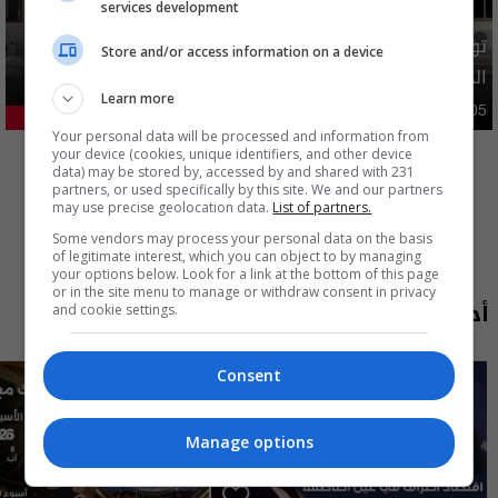
services development
توضيح رسمي بشأن إلغاء شمول فئات من المستفيدين بإعانة
Store and/or access information on a device
الحماية الاجتماعية
Learn more
محليات
05:43 | 2026-08-05
21.18%
Your personal data will be processed and information from
المزيد
your device (cookies, unique identifiers, and other device
data) may be stored by, accessed by and shared with 231
partners, or used specifically by this site. We and our partners
may use precise geolocation data.
List of partners.
Some vendors may process your personal data on the basis
of legitimate interest, which you can object to by managing
your options below. Look for a link at the bottom of this page
or in the site menu to manage or withdraw consent in privacy
أحدث الحلقات
and cookie settings.
Consent
Manage options