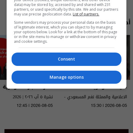
data) may be stored by, accessed by and shared with 231
partners, or used specifically by this site. We and our partners
may use precise geolocation data.
List of partners.
أحدث الحلقات
Some vendors may process your personal data on the basis
of legitimate interest, which you can object to by managing
your options below. Look for a link at the bottom of this page
or in the site menu to manage or withdraw consent in privacy
and cookie settings.
Consent
Manage options
مايك السومرية
نشرة أخبار السومرية
الاعلامية والممثلة نغم المسعودي -
نشرة ٥ آب ٢٠٢٦ | 2026
MIC Alsumaria م٢ - الحلقة ١٠ | season
12:45 | 2026-08-05
15:30 | 2026-08-05
2