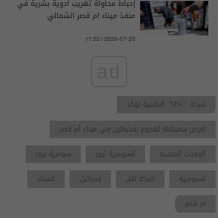
إحباط محاولة تهريب ادوية بشرية في
منفذ ميناء ام قصر الشمالي
11:22 | 2026-07-20
ad
شركة "MSC" العالمية تؤكد
تعرض سفينتها لهجوم بقذيفتين في ميناء أم قصر
الولايات المتحدة
السومرية نيوز
سومرية نيوز
السومرية
شركة نقل
إسرائيل
الميناء
أم قصر