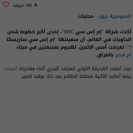
388 شوهد
السومرية نيوز
– محليات
أكدت شركة "إم إس سي MSC"، إحدى أكبر خطوط شحن
الحاويات في العالم، أن سفينتها "إم إس سي ساريسكا
5"، تعرضت أمس الإثنين، لهجوم بقذيفتين في ميناء
أم قصر
بالعراق.
حيث أصابت القذيفة الأولى المرشد البحري أثناء مغادرته
الميناء
،
بينما أصابت الثانية منطقة الطاقم بعد ذلك بوقت قصير.