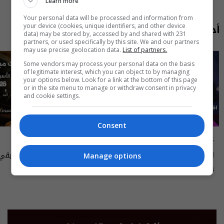
Learn more
Your personal data will be processed and information from
أحدث الحلقات
your device (cookies, unique identifiers, and other device
data) may be stored by, accessed by and shared with 231
partners, or used specifically by this site. We and our partners
may use precise geolocation data.
List of partners.
Some vendors may process your personal data on the basis
of legitimate interest, which you can object to by managing
your options below. Look for a link at the bottom of this page
or in the site menu to manage or withdraw consent in privacy
and cookie settings.
Consent
علناً
أسرار الفلك
اقتصاد العراق في عين العاصفة- علناً
Manage options
م٥ - الحلقة ٨ | الموسم ٥
الى ١٤ آب ٢٠٢٦ | 2026
13:00 | 2026-08-06
15:30 | 2026-08-06