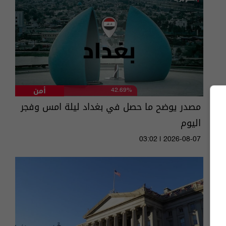
أمن
42.69%
مصدر يوضح ما حصل في بغداد ليلة امس وفجر
اليوم
03:02 | 2026-08-07