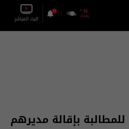
o
32
31
بغداد
البث المباشر
بالصورة
بالصوت
لمطالبة بإقالة مديرهم