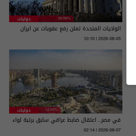
دوليات
32.06%
الولايات المتحدة تعلن رفع عقوبات عن ايران
10:10 | 2026-08-05
دوليات
13.33%
في مصر.. اعتقال ضابط عراقي سابق برتبة لواء
02:14 | 2026-08-07