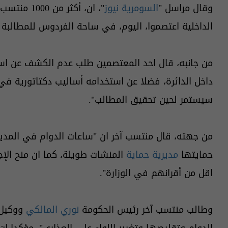
وقال مراسل "
السومرية نيوز
"، ان، أكثر
الداخلية اعتصموا، اليوم، في ساحة الفردوس للمطالبة بإ
من جانبه، قال احد المعتصمين طلب عدم الكشف عن اسم
داخل الدائرة، فضلا عن استخدامه أساليب دكتاتورية في 
سيستمر لحين تحقيق المطالب".
من جهته، قال منتسب آخر ان "ساعات الدوام في الم
حمايتها
مديرية حماية
المنشات طويلة، كما ان منح الإج
اقل من أقرانهم في الوزارة".
وطالب منتسب آخر رئيس الحكومة
نوري المالكي
ووكيل
الدوام وتقليصها وتغيير اللواء علي العذاري"، مؤكدا