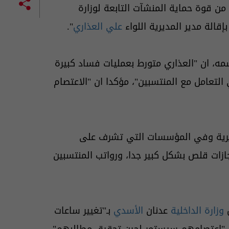
 من 1000 منتسب من قوة حماية المنشآت التابعة لوزارة
قالة مدير المديرية اللواء
علي العذاري
".
ه، ان "العذاري متورط بعمليات فساد كبيرة
التعامل مع المنتسبين"، مؤكدا ان "الاعتصام
ديرية وفي المؤسسات التي تشرف على
ازات قلص بشكل كبير جدا، ورواتب المنتسبين
وزارة الداخلية
عدنان
الأسدي
بـ"تغيير ساعات
 ان "اعتصامهم سيستمر لحين تحقيق مطالبهم".