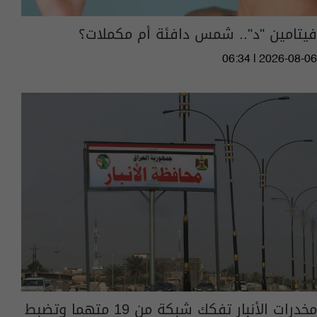
فيتامين "د".. شمس دافئة أم مكملات؟
06:34 | 2026-08-06
مخدرات الأنبار تفكك شبكة من 19 متهما وتضبط