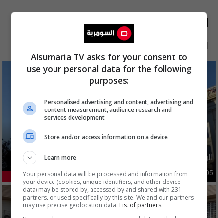
الأكثر قراءة
الآن
48 ساعة
7 أيام
شهر
Alsumaria TV asks for your consent to
use your personal data for the following
purposes:
Personalised advertising and content, advertising and
content measurement, audience research and
services development
Store and/or access information on a device
الولايات المتحدة تعلن رفع عقوبات عن ايران
Learn more
دوليات
Your personal data will be processed and information from
10:10 | 2026-08-05
41.42%
your device (cookies, unique identifiers, and other device
data) may be stored by, accessed by and shared with 231
partners, or used specifically by this site. We and our partners
may use precise geolocation data.
List of partners.