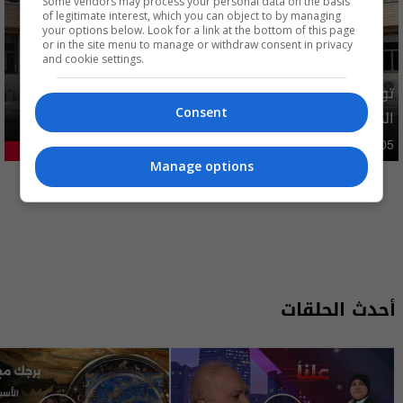
Some vendors may process your personal data on the basis
of legitimate interest, which you can object to by managing
your options below. Look for a link at the bottom of this page
or in the site menu to manage or withdraw consent in privacy
and cookie settings.
توضيح رسمي بشأن إلغاء شمول فئات من المستفيدين بإعانة
Consent
الحماية الاجتماعية
محليات
05:43 | 2026-08-05
21.18%
Manage options
المزيد
أحدث الحلقات