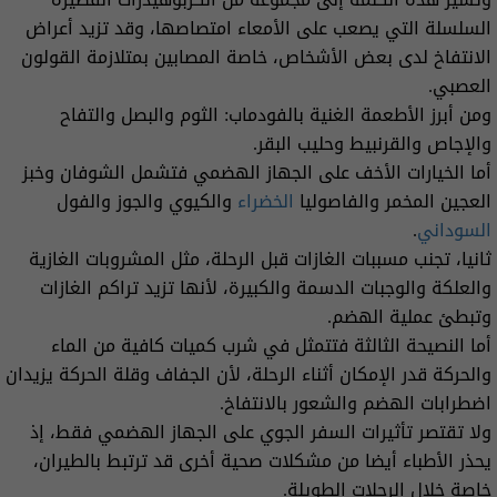
السلسلة التي يصعب على الأمعاء امتصاصها، وقد تزيد أعراض
الانتفاخ لدى بعض الأشخاص، خاصة المصابين بمتلازمة القولون
العصبي.
ومن أبرز الأطعمة الغنية بالفودماب: الثوم والبصل والتفاح
والإجاص والقرنبيط وحليب البقر.
أما الخيارات الأخف على الجهاز الهضمي فتشمل الشوفان وخبز
العجين المخمر والفاصوليا
الخضراء
والكيوي والجوز والفول
السوداني
.
ثانيا، تجنب مسببات الغازات قبل الرحلة، مثل المشروبات الغازية
والعلكة والوجبات الدسمة والكبيرة، لأنها تزيد تراكم الغازات
وتبطئ عملية الهضم.
أما النصيحة الثالثة فتتمثل في شرب كميات كافية من الماء
والحركة قدر الإمكان أثناء الرحلة، لأن الجفاف وقلة الحركة يزيدان
اضطرابات الهضم والشعور بالانتفاخ.
ولا تقتصر تأثيرات السفر الجوي على الجهاز الهضمي فقط، إذ
يحذر الأطباء أيضا من مشكلات صحية أخرى قد ترتبط بالطيران،
خاصة خلال الرحلات الطويلة.