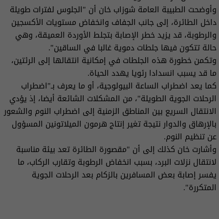
وأوضحت الطبيبة العامة شوزاب خان أن "الجلوس لفترات طويلة
داخل الطائرة، إلى جانب الجفاف وانخفاض مستويات الأكسجين
والرطوبة، قد يزيد خطر الإصابة بتجلط الأوردة العميقة، وهي
حالة تتكون فيها جلطات دموية غالبا في الساقين".
وتكمن خطورة هذه الجلطات في إمكانية انتقالها إلى الرئتين،
ما قد يسبب انسدادا رئويا يهدد الحياة.
كما يعد اضطراب الساعة البيولوجية، أو ما يعرف بـ"اضطراب
الرحلات الجوية الطويلة"، من المشكلات الشائعة أيضا، إذ يؤدي
الانتقال السريع بين المناطق الزمنية إلى اضطراب النوم والشعور
بالإرهاق والدوار نتيجة تغير إنتاج هرمون الميلاتونين المسؤول
عن تنظيم النوم.
وأشارت خان كذلك إلى أن "مقصورة الطائرة تعد بيئة مناسبة
لانتقال نزلات البرد، بسبب انخفاض الرطوبة وتقارب الركاب، ما
يفسر إصابة بعض المسافرين بالزكام بعد الرحلات الجوية
المتكررة".