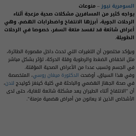
السومرية نيوز
– منوعات
يواجه كثير من المسافرين مشكلات صحية مزعجة أثناء
الرحلات الجوية، أبرزها الانتفاخ واضطرابات الهضم، وهي
أعراض شائعة قد تفسد متعة السفر، خصوصا في الرحلات
الطويلة.
ويؤكد مختصون أن التغيرات التي تحدث داخل مقصورة الطائرة،
مثل انخفاض الضغط والرطوبة وقلة الحركة، تؤثر بشكل مباشر
في الجسم وتسبب عددا من الأعراض الصحية المؤقتة.
وفي هذا السياق، أوضحت
الدكتورة
ميغان روسي
، المتخصصة
في صحة الجهاز الهضمي والباحثة في كلية كينغز كوليدج
لندن
،
أن "الانتفاخ أثناء الطيران يعد مشكلة شائعة للغاية، حتى لدى
الأشخاص الذين لا يعانون من أمراض هضمية مزمنة".