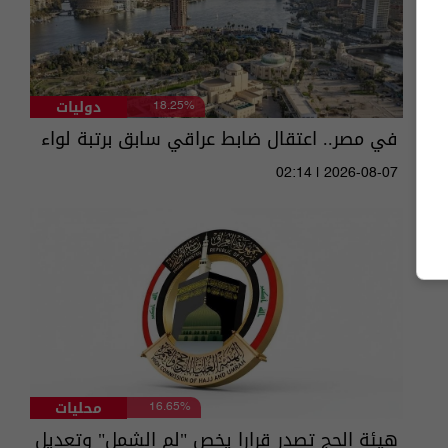
دوليات
18.25%
في مصر.. اعتقال ضابط عراقي سابق برتبة لواء
02:14 | 2026-08-07
محليات
16.65%
هيئة الحج تصدر قرارا يخص "لم الشمل" وتعديل