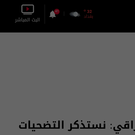
o
32
41
بغداد
البث المباشر
بالصورة
بالصوت
راقي: نستذكر التضحيات