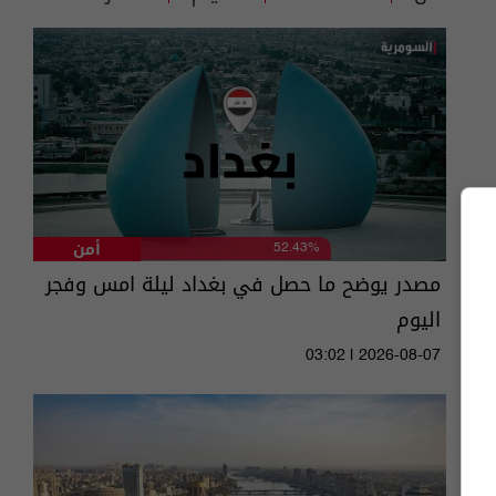
أمن
52.43%
مصدر يوضح ما حصل في بغداد ليلة امس وفجر
اليوم
03:02 | 2026-08-07