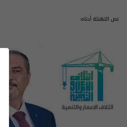
نص التهنئة أدناه: