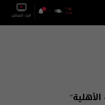
o
32
37
بغداد
البث المباشر
بالصورة
بالصوت
الأهلية"