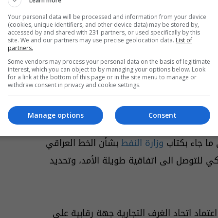
أنها المقررات الآتية، منها دعماً من
Learn more
ين بالطاقة، أقر مجلس الوزراء تجهيز أصحاب
Your personal data will be processed and information from your device
(cookies, unique identifiers, and other device data) may be stored by,
accessed by and shared with 231 partners, or used specifically by this
المولدات الأهلية بمنتوج زيت الغاز بمعدل (40) لتراً شهرياً لكل (1 كي في اي) من الانتاج، للأشهر
site. We and our partners may use precise geolocation data.
List of
partners.
الثلاثة القادمة، وبسعر (200) دينار للتر الواحد بدلاً من (400) دينار، وتهيئة كمية متوقعة للتجهيز تبلغ
Some vendors may process your personal data on the basis of legitimate
الأمن الوطني
ووزارة الكهرباء
interest, which you can object to by managing your options below. Look
for a link at the bottom of this page or in the site menu to manage or
withdraw consent in privacy and cookie settings.
Manage options
Consent
لعراقي التركي لمدة اربعة أشهر، وعدل
وزارة النفط
بشأن الخط العراقي
ركي للتوصل الى اتفاقية طويلة الأمد، وتحديد
تماد اتحاد الغرف التجارية جهة رقابية على