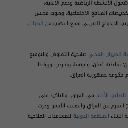
لمرقم (169 لسنة 2023)، ليتضمن شمول الأنشطة الرياضية ودعم الاندية،
صيصات المنافع الاجتماعية، وصوت مجلس
ب الازدواج الضريبي ومنع التهرب من
الضرائب
 الطيران المدني
صلاحية التفاوض والتوقيع
؛ سلطنة عُمان، وفرنسا، وقبرص، ورواندا،
سم حكومة جمهورية العراق.
 للصليب الأحمر
في العراق، والتأكيد على
المبرم بين العراق والصليب الأحمر، وجرت
ة انشاء
المنظمة الدولية
للمساعدات الملاحية