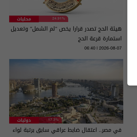
محليات
24.91%
هيئة الحج تصدر قرارا يخص "لم الشمل" وتعديل
استمارة قرعة الحج
06:40 | 2026-08-07
دوليات
17.3%
في مصر.. اعتقال ضابط عراقي سابق برتبة لواء