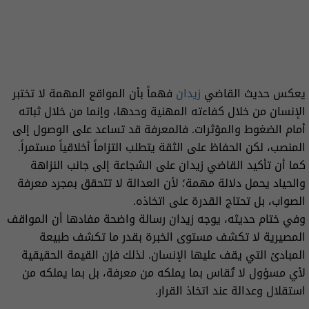
يعكس حديث القاضي
زيدان
فهماً بأن المواقع المهمة لا تختبر
الإنسان من خلال كفاءته المهنية وحدها، وإنما من خلال ثباته
أمام الضغوط والمؤثرات. فالمعرفة قد تساعد على الوصول إلى
المنصب، لكن الحفاظ على الثقة يتطلب التزاماً أخلاقياً مستمراً.
كما أن تأكيد القاضي زيدان على الشجاعة إلى جانب النزاهة
والحياد يحمل دلالة مهمة؛ لأن العدالة لا تتحقق بمجرد معرفة
الصواب، بل تحتاج القدرة على اتخاذه.
وفي ختام حديثه، يوجه زيدان رسالة واضحة مفادها أن المواقف
المصيرية لا تكشف مستوى الخبرة بقدر ما تكشف طبيعة
المبادئ التي يقف عليها الإنسان. لذلك فإن القيمة الحقيقية
لأي مسؤول لا تُقاس بما يملكه من معرفة، بل بما يملكه من
استقلال وعدالة عند اتخاذ القرار.