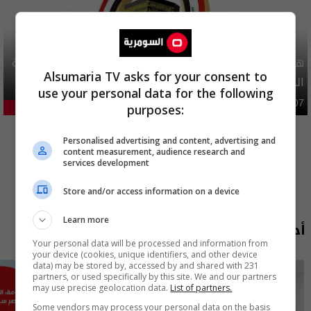
هيئة الحج تصدر قرارا يخص "لم الشمل" وتعديل استمارة قرعة
Alsumaria TV asks for your consent to
الحج
use your personal data for the following
محليات
06:40 | 2026-08-07
purposes:
23.68%
المزيد
Personalised advertising and content, advertising and
content measurement, audience research and
services development
Store and/or access information on a device
Learn more
أحدث الحلقات
Your personal data will be processed and information from
your device (cookies, unique identifiers, and other device
data) may be stored by, accessed by and shared with 231
partners, or used specifically by this site. We and our partners
may use precise geolocation data.
List of partners.
Some vendors may process your personal data on the basis