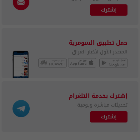
إشترك
حمل تطبيق السومرية
المصدر الأول لأخبار العراق
إشترك بخدمة التلغرام
تحديثات مباشرة ويومية
إشترك