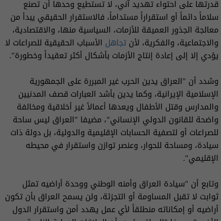
قدرتها على احتواء تهديد آني، لا تستطيع وحدها أن تصنع
سلاماً دائماً أو استقراراً مستداماً، فالاستقرار الحقيقي يبدأ من
معالجة الجذور العميقة للأزمات، السياسية منها، والاقتصادية،
والاجتماعية، والفكرية، لأن
تجاهل
الأسباب الحقيقية للصراعات لا
يؤدي إلا إلى إعادة إنتاج الأزمات بأشكال أكثر تعقيداً وخطورة".
وشدد أن "العراق يدين الحرب غير المبررة على الجمهورية
الإسلامية الإيرانية، وكما يدين بأشد العبارات قصف المدنيين
والمدارس وقتل الأطفال ويعدها أعمالاً غير أخلاقية ومخالفة
واضحة للقانون الدولي الإنساني"، مضيفا "العراق ليس ساحة
للصراعات أو لتصفية الحسابات الإقليمية والدولية، بل دولة ذات
سيادة، ومساحة للحوار، وعنصر توازن واستقرار في محيطه
الإقليمي".
وتابع أن "سيادة العراق وأمنه الوطني ووحدة أراضيه تمثل
ثوابت لا تقبل المساومة أو التجزئة، ولن يسمح العراق بأن تكون
أراضيه أو إمكاناته منطلقاً لأي عمل يهدد أمن واستقرار الدول