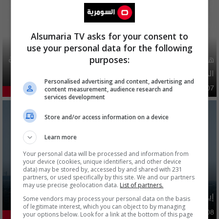
Alsumaria TV asks for your consent to
use your personal data for the following
هيئة الحج تصدر قرارا يخص "لم الشمل" وتعديل استمارة قرعة
purposes:
الحج
Personalised advertising and content, advertising and
محليات
06:40 | 2026-08-07
content measurement, audience research and
53.28%
services development
Store and/or access information on a device
Learn more
Your personal data will be processed and information from
your device (cookies, unique identifiers, and other device
data) may be stored by, accessed by and shared with 231
partners, or used specifically by this site. We and our partners
may use precise geolocation data.
List of partners.
إيران تطرح 6 شروط مقابل فتح هرمز بينها تتعلق بالعراق
Some vendors may process your personal data on the basis
of legitimate interest, which you can object to by managing
دوليات
09:47 | 2026-08-08
your options below. Look for a link at the bottom of this page
23.79%