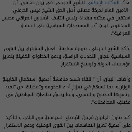
وذكر
المكتب الإعلامي
للشيخ الخزعلي، في بيان صحفي، أن
"الأمين العام لحركة عصائب أهل الحق الشيخ قيس الخزعلي،
استقبل في مكتبِهِ ببغدادَ، رئيس ائتلافِ الأساسِ العراقي محسن
المندلاوي، لبحثِ آخرِ المستجداتِ السياسيةِ على الساحةِ
العراقية".
وأكدَ الشيخ الخزعلي، ضرورةَ مواصلةِ العملِ المشتركِ بينَ القوى
السياسيةِ لتجاوزِ التحدياتِ الراهنةِ، ودعمِ الخطواتِ الكفيلةِ بتعزيزِ
مؤسساتِ الدولةِ وترسيخِ الاستقرار.
وأضاف البيان، أن "اللقاءُ شهد مناقشةَ أهميةِ استكمالِ الكابينةِ
الوزارية، بما يُسهمُ في تعزيزِ أداءِ الحكومةِ وتمكينِها من تنفيذِ
برنامجِها الخدميِّ والتنموي، وبما يحققُ تطلعاتِ المواطنينَ في
مختلفِ المحافظات".
كما تناولَ الجانبانِ مُجملَ الأوضاعِ السياسيةِ في البلادِ، والتأكيدَ
على أهميةِ تعزيزِ التفاهماتِ بينَ القوى الوطنيةِ ودعمِ الاستقرارِ