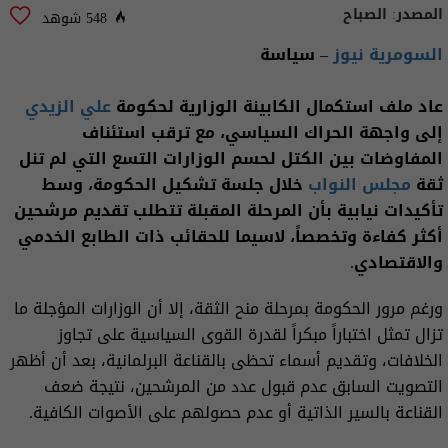
المصدر:
الصباح
548 شوهد
السومرية نيوز
– سياسة
عاد ملف استكمال الكابينة الوزارية لحكومة
علي الزيدي
إلى واجهة الحراك السياسي، مع ترقب استئناف
المفاوضات بين الكتل لحسم الوزارات التسع التي لم تنل
ثقة
مجلس النواب
خلال جلسة تشكيل الحكومة، وسط
تأكيدات نيابية بأن المرحلة المقبلة تتطلب تقديم مرشحين
أكثر كفاءة وتخصصاً، لاسيما للحقائب ذات الطابع الخدمي
والاقتصادي.
ورغم مرور الحكومة بمرحلة منح الثقة، إلا أن الوزارات المؤجلة ما
تزال تمثل اختباراً مبكراً لقدرة القوى السياسية على تجاوز
الخلافات، وتقديم أسماء تحظى بالقناعة البرلمانية، بعد أن أظهر
التصويت السابق عدم قبول عدد من المرشحين، نتيجة ضعف
القناعة بالسير الذاتية أو عدم حصولهم على الأصوات الكافية.