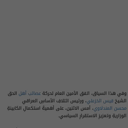
وفي هذا السياق، اتفق الأمين العام لحركة
عصائب أهل
الحق
الشيخ
قيس الخزعلي
، ورئيس ائتلافِ الأساسِ العراقي
محسن المندلاوي
، أمس الاثنين، على أهميةَ استكمالِ الكابينةِ
الوزاريةِ وتعزيزِ الاستقرارِ السياسي.