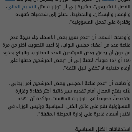
الفصل التشريعي"، مشيرة إلى أن "وزارات مثل
التعليم العالي
،
والإعمار والإسكان، والتخطيط، تحتاج إلى شخصيات كفوءة
وقادرة على تحمل المسؤولية".
وأوضحت السعد، أن "عدم تمرير بعض الأسماء جاء نتيجة عدم
قناعة عدد من أعضاء مجلس النواب، إذ أعيد التصويت أكثر من مرة
من دون أن يحقق بعض المرشحين العدد المطلوب، والبالغ بحدود
166 أو 167 صوتاً"، لافتة إلى أن "بعض المرشحين حصلوا على
أرقام متدنية لا تكفي لنيل الثقة".
وأضافت أن "عدم قناعة المجلس ببعض المرشحين أمر إيجابي،
لأنه يفتح المجال أمام تقديم سير ذاتية أكثر كفاءة وغزارة
وتخصصاً، خصوصاً في الوزارات المهمة"، مؤكدة أن "هذه
المسؤولية تقع على عاتق الكتل السياسية ورئيس الوزراء في
اختيار أسماء قادرة على إدارة المرحلة المقبلة".
استحقاقات الكتل السياسية