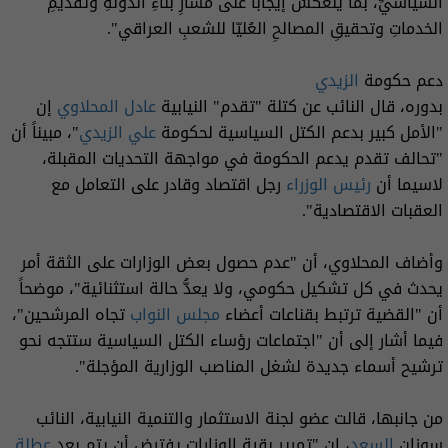
السياسيِّ، بما ينعكسُ إيجاباً على مسارِ بناءِ الدولةِ وتقديمِ
الخدماتِ وتحقيقِ المصالحِ العُليّا للشعبِ العراقي".
دعم حكومة
الزيدي
بدوره، قال النائب عن كتلة "تقدم" النيابية
عادل المحلاوي
إن
"الأمل كبير بدعم الكتل السياسية لحكومة
علي الزيدي
"، مبيناً أن
"تحالف تقدم يدعم الحكومة في مواجهة التحديات المقبلة،
لاسيما أن
رئيس الوزراء
رجل اقتصاد وقادر على التعامل مع
العقبات الاقتصادية".
وأضاف المحلاوي، أن "عدم حصول بعض الوزارات على الثقة أمر
يحدث في كل تشكيل حكومي، ولا يعدُّ حالة استثنائية"، موضحاً
أن "القضية ترتبط بقناعات أعضاء
مجلس النواب
تجاه المرشحين"،
فيما أشار إلى أن "اجتماعات رؤساء الكتل السياسية ستتجه نحو
ترشيح أسماء جديدة لشغل المناصب الوزارية المؤجلة".
من جانبها، قالت عضو لجنة الاستثمار والتنمية النيابية، النائب
سوزان
السعد
، إن "تمرير بقية الوزارات يفترض أن يتم بعد
عطلة