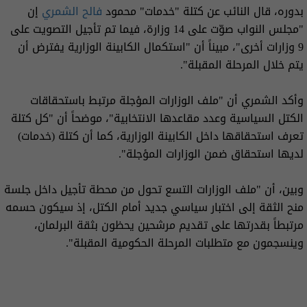
بدوره، قال النائب عن كتلة "خدمات" محمود
فالح الشمري
إن
"مجلس النواب صوّت على 14 وزارة، فيما تم تأجيل التصويت على
9 وزارات أخرى"، مبيناً أن "استكمال الكابينة الوزارية يفترض أن
يتم خلال المرحلة المقبلة".
وأكد الشمري أن "ملف الوزارات المؤجلة مرتبط باستحقاقات
الكتل السياسية وعدد مقاعدها الانتخابية"، موضحاً أن "كل كتلة
تعرف استحقاقها داخل الكابينة الوزارية، كما أن كتلة (خدمات)
لديها استحقاق ضمن الوزارات المؤجلة".
وبين، أن "ملف الوزارات التسع تحول من محطة تأجيل داخل جلسة
منح الثقة إلى اختبار سياسي جديد أمام الكتل، إذ سيكون حسمه
مرتبطاً بقدرتها على تقديم مرشحين يحظون بثقة البرلمان،
وينسجمون مع متطلبات المرحلة الحكومية المقبلة".