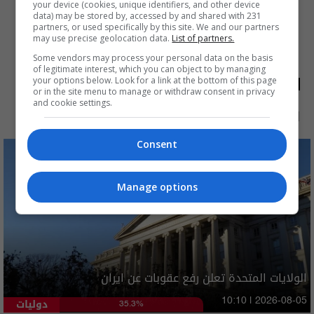
your device (cookies, unique identifiers, and other device
data) may be stored by, accessed by and shared with 231
partners, or used specifically by this site. We and our partners
may use precise geolocation data.
List of partners.
Some vendors may process your personal data on the basis
of legitimate interest, which you can object to by managing
الأكثر قراءة
your options below. Look for a link at the bottom of this page
or in the site menu to manage or withdraw consent in privacy
and cookie settings.
الآن
48 ساعة
7 أيام
شهر
Consent
Manage options
الولايات المتحدة تعلن رفع عقوبات عن ايران
دوليات
10:10 | 2026-08-05
35.3%