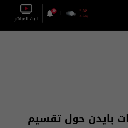
o
32
39
بغداد
البث المباشر
بالصورة
بالصوت
ات بايدن حول تقسيم