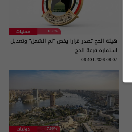
محليات
18.8%
هيئة الحج تصدر قرارا يخص "لم الشمل" وتعديل
استمارة قرعة الحج
06:40 | 2026-08-07
دوليات
17.86%