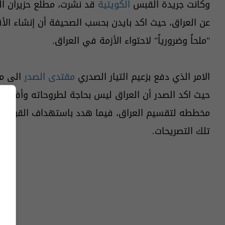
وكانت جريدة القبس
الكويتية
قد نشرت، مطلع حزيران الح
عن العراق، حيث اكد بايدن بحسب الصحيفة أن إنشاء الأق
"ملحاً وضرورياً" لاحتواء الأزمة في العراق.
الامر الذي دفع بزعيم التيار الصدري
مقتدى الصدر
حيث اكد الصدر أن العراق ليس بحاجة لطروحاته وأفكاره "
مخططه لتقسيم العراق، فيما هدد باستهداف القواعد ال
تلك التصريحات.