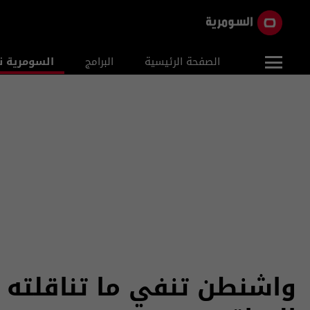
الصفحة الرئيسية
البرامج
السومرية ن
واشنطن تنفي ما تناقلته 