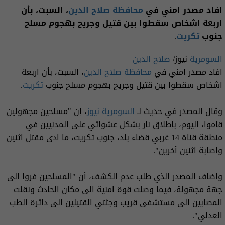
افاد مصدر امني في
محافظة صلاح الدين
، السبت، بأن
اربعة اشخاص سقطوا بين قتيل وجريح بهجوم مسلح
جنوب
تكريت
.
السومرية
نيوز/
صلاح الدين
افاد مصدر امني في
محافظة صلاح الدين
، السبت، بأن اربعة
اشخاص سقطوا بين قتيل وجريح بهجوم مسلح جنوب
تكريت
.
وقال المصدر في حديث لـ
السومرية نيوز
، إن "مسلحين مجهولين
قاموا، اليوم، بإطلاق نار بشكل عشوائي على المدنيين في
منطقة قناة 14 غربي قضاء بلد، جنوب تكريت، ما ادى مقتل اثنين
واصابة اثنين آخرين".
واضاف المصدر الذي طلب عدم الكشف، أن "المسلحين فروا الى
جهة مجهولة، فيما وصلت قوة امنية الى مكان الحادث ونقلت
المصابين الى مستشفى قريب وجثتي القتيلين الى دائرة الطب
العدلي".