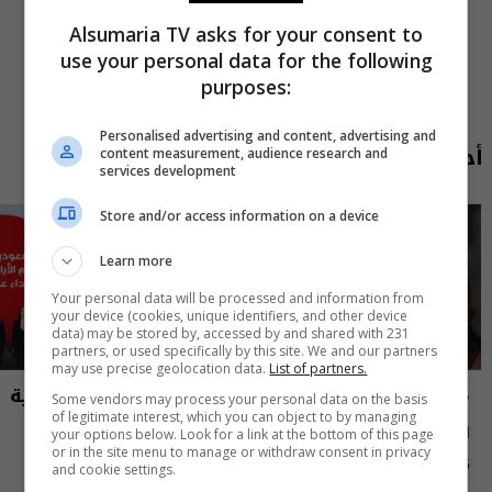
Alsumaria TV asks for your consent to
use your personal data for the following
purposes:
Personalised advertising and content, advertising and
أحدث الحلقات
content measurement, audience research and
services development
Store and/or access information on a device
Learn more
Your personal data will be processed and information from
your device (cookies, unique identifiers, and other device
data) may be stored by, accessed by and shared with 231
partners, or used specifically by this site. We and our partners
may use precise geolocation data.
List of partners.
مايك السومرية
نشرة أخبار السومرية
Some vendors may process your personal data on the basis
of legitimate interest, which you can object to by managing
الاعلامية والممثلة نغم المسعودي -
نشرة ٥ آب ٢٠٢٦ | 2026
your options below. Look for a link at the bottom of this page
or in the site menu to manage or withdraw consent in privacy
MIC Alsumaria م٢ - الحلقة ١٠ | season
12:45 | 2026-08-05
15:30 | 2026-08-05
and cookie settings.
2