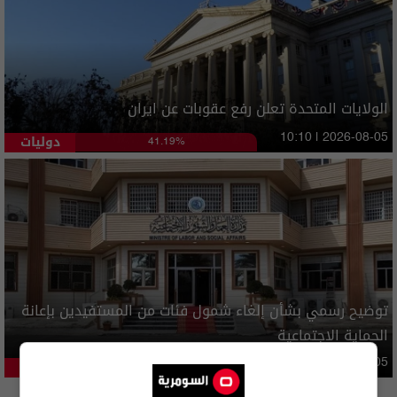
الولايات المتحدة تعلن رفع عقوبات عن ايران
دوليات
10:10 | 2026-08-05
41.19%
توضيح رسمي بشأن إلغاء شمول فئات من المستفيدين بإعانة
الحماية الاجتماعية
محليات
05:43 | 2026-08-05
21.35%
المزيد