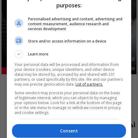
purposes:
Personalised advertising and content, advertising and
content measurement, audience research and
services development
Store and/or access information on a device
Learn more
الدولار يواصل الارتفاع امام الدينار العراقي
Your personal data will be processed and information from
اقتصاد
your device (cookies, unique identifiers, and other device
09:50 | 2026-08-09
25.71%
data) may be stored by, accessed by and shared with 231
المزيد
partners, or used specifically by this site. We and our partners
may use precise geolocation data.
List of partners.
Some vendors may process your personal data on the basis
of legitimate interest, which you can object to by managing
your options below. Look for a link at the bottom of this page
or in the site menu to manage or withdraw consent in privacy
and cookie settings.
أحدث الحلقات
Consent