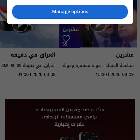
Manage options
عشرين
العراق في دقيقة
مكافحة الفساد.. صولة مستمرة وجولة
العراق في دقيقة 09-08-2026 | 2026
قادمة - الحلقة ٥٥ | الموسم 5
01:00 | 2026-08-09
15:30 | 2026-08-09