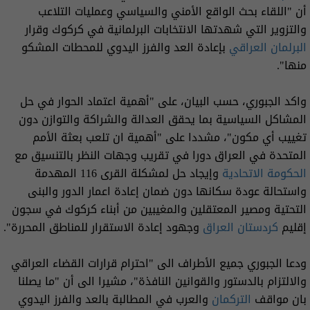
أن "اللقاء بحث الواقع الأمني والسياسي وعمليات التلاعب
والتزوير التي شهدتها الانتخابات البرلمانية في كركوك وقرار
البرلمان العراقي
بإعادة العد والفرز اليدوي للمحطات المشكو
منها".
واكد الجبوري، حسب البيان، على "أهمية اعتماد الحوار في حل
المشاكل السياسية بما يحقق العدالة والشراكة والتوازن دون
تغييب أي مكون"، مشددا على "أهمية ان تلعب بعثة الأمم
المتحدة في العراق دورا في تقريب وجهات النظر بالتنسيق مع
الحكومة الاتحادية
وإيجاد حل لمشكلة القرى 116 المهدمة
واستحالة عودة سكانها دون ضمان إعادة اعمار الدور والبنى
التحتية ومصير المعتقلين والمغيبين من أبناء كركوك في سجون
إقليم
كردستان العراق
وجهود إعادة الاستقرار للمناطق المحررة".
ودعا الجبوري جميع الأطراف الى "احترام قرارات القضاء العراقي
والالتزام بالدستور والقوانين النافذة"، مشيرا الى أن "ما يصلنا
بان مواقف
التركمان
والعرب في المطالبة بالعد والفرز اليدوي