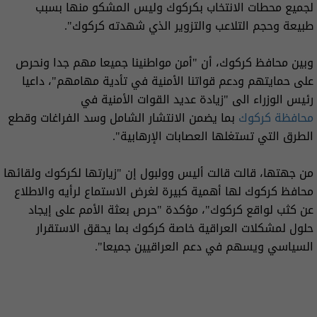
لجميع محطات الانتخاب بكركوك وليس المشكو منها بسبب
طبيعة وحجم التلاعب والتزوير الذي شهدته كركوك".
وبين محافظ كركوك، أن "أمن مواطنينا جميعا مهم جدا ونحرص
على حمايتهم ودعم قواتنا الأمنية في تأدية مهامهم"، داعيا
رئيس الوزراء الى "زيادة عديد القوات الأمنية في
محافظة كركوك
بما يضمن الانتشار الشامل وسد الفراغات وقطع
الطرق التي تستغلها العصابات الإرهابية".
من جهتها، قالت قالت أليس وولبول إن "زيارتها لكركوك ولقائها
محافظ كركوك لها أهمية كبيرة لغرض الاستماع لرأيه والاطلاع
عن كثب لواقع كركوك"، مؤكدة "حرص بعثة الأمم على إيجاد
حلول لمشكلات العراقية خاصة كركوك بما يحقق الاستقرار
السياسي ويسهم في دعم العراقيين جميعا".