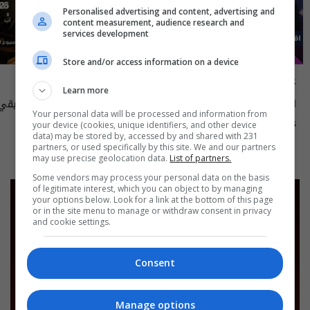
Personalised advertising and content, advertising and
content measurement, audience research and
services development
Store and/or access information on a device
علناً
أسرار الفلك
Learn more
اقتصاد العراق في عين العاصفة- علناً
Your personal data will be processed and information from
م٥ - الحلقة ٨ | الموسم ٥
الى ١٤ آب ٢٠٢٦ | 2026
your device (cookies, unique identifiers, and other device
13:00 | 2026-08-06
15:30 | 2026-08-06
data) may be stored by, accessed by and shared with 231
partners, or used specifically by this site. We and our partners
may use precise geolocation data.
List of partners.
Some vendors may process your personal data on the basis
of legitimate interest, which you can object to by managing
your options below. Look for a link at the bottom of this page
or in the site menu to manage or withdraw consent in privacy
and cookie settings.
Consent
Manage options