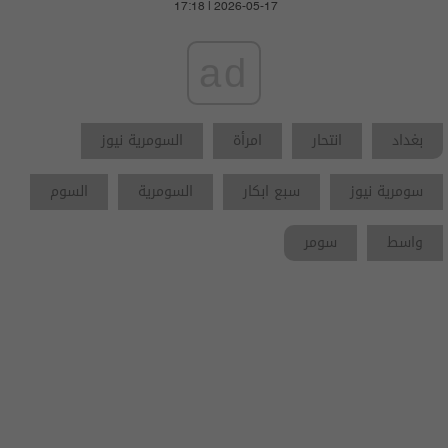
17:18 | 2026-05-17
ad
بغداد
انتحار
امرأة
السومرية نيوز
سومرية نيوز
سبع ابكار
السومرية
السوم
واسط
سومر