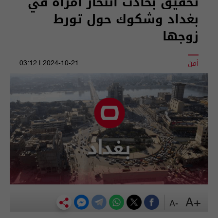
تحقيق بحادث انتحار امرأة في
بغداد وشكوك حول تورط
زوجها
أمن
2024-10-21 | 03:12
+A
-A