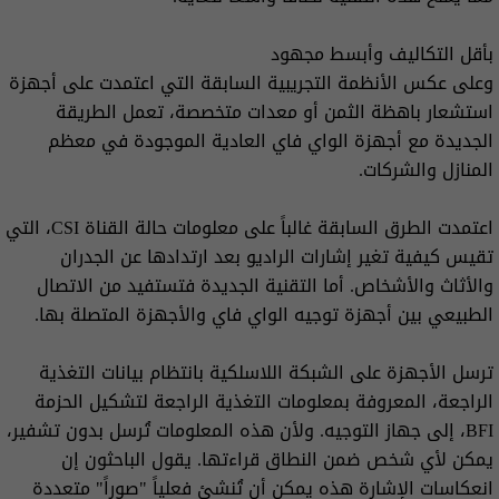
بأقل التكاليف وأبسط مجهود
وعلى عكس الأنظمة التجريبية السابقة التي اعتمدت على أجهزة
استشعار باهظة الثمن أو معدات متخصصة، تعمل الطريقة
الجديدة مع أجهزة الواي فاي العادية الموجودة في معظم
المنازل والشركات.
اعتمدت الطرق السابقة غالباً على معلومات حالة القناة CSI، التي
تقيس كيفية تغير إشارات الراديو بعد ارتدادها عن الجدران
والأثاث والأشخاص. أما التقنية الجديدة فتستفيد من الاتصال
الطبيعي بين أجهزة توجيه الواي فاي والأجهزة المتصلة بها.
ترسل الأجهزة على الشبكة اللاسلكية بانتظام بيانات التغذية
الراجعة، المعروفة بمعلومات التغذية الراجعة لتشكيل الحزمة
BFI، إلى جهاز التوجيه. ولأن هذه المعلومات تُرسل بدون تشفير،
يمكن لأي شخص ضمن النطاق قراءتها. يقول الباحثون إن
انعكاسات الإشارة هذه يمكن أن تُنشئ فعلياً "صوراً" متعددة