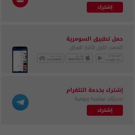
إشترك
حمل تطبيق السومرية
المصدر الأول لأخبار العراق
إشترك بخدمة التلغرام
تحديثات مباشرة ويومية
إشترك