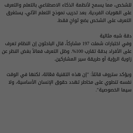
للشخص، مما يسمح لأنظمة الذكاء الاصطناعي بالتعلم والتعرف
على الهويات الفردية. بعد تدريب نموذج التعلم الآلي، يستغرق
التعرف على الشخص بضع ثوانٍ فقط.
دقة شبه مثالية
وفي اختبارات شملت 197 مشاركاً، قال الباحثون إن النظام تعرف
على الأفراد بدقة تقارب 100%. وظل التعرف فعالاً بغض النظر عن
زاوية الرؤية أو طريقة سير المشاركين.
ويؤكد ستروف قائلاً: "إن هذه التقنية فعّالة، لكنها في الوقت
نفسه تنطوي على مخاطر تهدد حقوق الإنسان الأساسية، ولا
سيما الخصوصية".