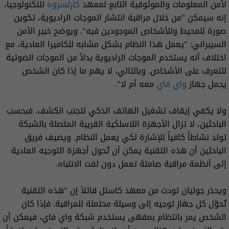
لأمن المعلومات والموثوقية التابع لمعهد
كارلسروه
للتكنولوجيا،
إنه سيمكن "من خلال مراقبة انتشار الموجات الراديوية، تكوين
صورة للمحيط وللأشخاص الموجودين فيه". ويوضح خبير الأمن
السيبراني: "يعمل هذا النظام بشكل مشابه للكاميرا العادية، مع
اختلاف أنه يستخدم الموجات الراديوية بدلاً من الموجات الضوئية
للتعرف على الأشخاص. وبالتالي، لا يهم ما إذا كان الشخص
يحمل جهاز
واي فاي
معه أم لا".
ولا يكفي إيقاف تشغيل الهاتف الذكي لتجنب الكشف. فبحسب
الباحثين، لا تزال الأجهزة اللاسلكية القريبة المتصلة بالشبكة
تولد نشاطاً كافياً للإشارة لكي يعمل النظام. ويضيف فريق
الباحثين أن هذه التقنية يمكن أن تُحول أجهزة التوجيه العادية
إلى أنظمة مراقبة صامتة تعمل دون لفت الانتباه.
ويحذر جوليان تودت من معهد كاستل قائلاً إن "هذه التقنية
تُحوّل كل جهاز توجيه إلى وسيلة محتملة للمراقبة. فإذا كان
الشخص يمر بانتظام بمقهى يستخدم شبكة واي فاي، فيمكن أن