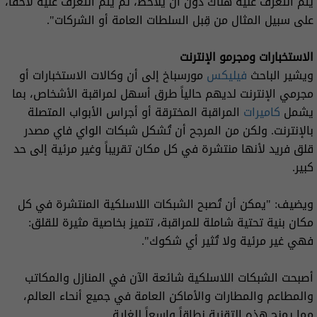
يتم التعرف عليه هناك دون أن يلاحظ، ثم يتم التعرف عليه لاحقاً،
على سبيل المثال من قِبل السلطات العامة أو الشركات".
الاستخبارات ومجرمو الإنترنت
ويشير الباحث
فيليكس
مورسباخ إلى أن وكالات الاستخبارات أو
مجرمي الإنترنت لديهم حالياً طرق أسهل لمراقبة الأشخاص، بما
يشمل
كاميرات
المراقبة المخترقة أو أجراس الأبواب المتصلة
بالإنترنت. ولكن من المرجح أن تُشكل شبكات الواي فاي مصدر
قلق فريد لأنها منتشرة في كل مكان تقريباً وغير مرئية إلى حد
كبير.
ويضيف: "يمكن أن تُصبح الشبكات اللاسلكية المنتشرة في كل
مكان بنية تحتية شاملة للمراقبة، تتميز بخاصية مثيرة للقلق:
فهي غير مرئية ولا تُثير أي شكوك".
أصبحت الشبكات اللاسلكية شائعة الآن في المنازل والمكاتب
والمطاعم والمطارات والأماكن العامة في جميع أنحاء العالم،
مما يمنح هذه التقنية نطاقاً واسعاً للغاية.