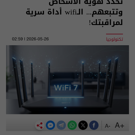
تحدد هوية الأشخاص
وتتبعهم... الـwifi أداة سرية
لمراقبتك!
تكنولوجيا
2026-05-26 | 02:59
+A
-A