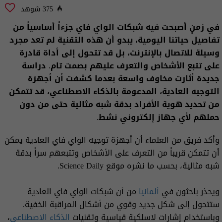
375 شوهد
في زمنٍ أصبحت فيه شبكات الواي فاي جزءاً أساسياً من
تفاصيل حياتنا اليومية، يبدو أن هذه التقنية لم تعد مجرد
وسيلة للاتصال بالإنترنت، بل قد تتحول إلى أداة قادرة
على تتبع الأشخاص والتعرف عليهم بصمت تام. دراسة
جديدة أثارت مخاوف واسعة بعدما كشفت أن أجهزة
التوجيه العادية، المدعومة بالذكاء الاصطناعي، قد تتمكن
من تحديد هوية الأفراد بدقة شبه مثالية حتى من دون
حملهم لأي جهاز إلكتروني نشط.
وأكد فريق من العلماء أن أجهزة توجيه الواي فاي العادية يمكن
أن تتمكن قريباً من التعرف على الأشخاص وتتبعهم سراً بدقة
شبه مثالية، بحسب ما نشره موقع Science Daily.
ويحذر باحثون في
ألمانيا
من أن شبكات الواي فاي العادية
ستتحول إلى شكل جديد وقوي من أشكال المراقبة الخفية.
وباستخدام إشارات لاسلكية قياسية وتقنيات
الذكاء الاصطناعي
،