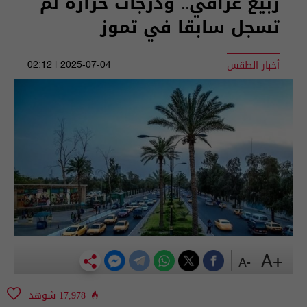
ربيع عراقي.. ودرجات حرارة لم
تسجل سابقا في تموز
أخبار الطقس
2025-07-04 | 02:12
+A
-A
17,978 شوهد