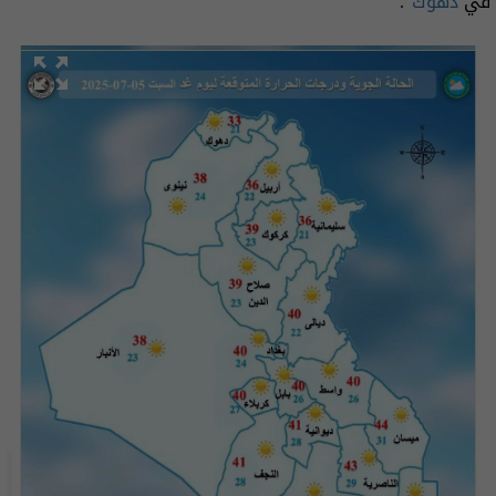
في
دهوك
".