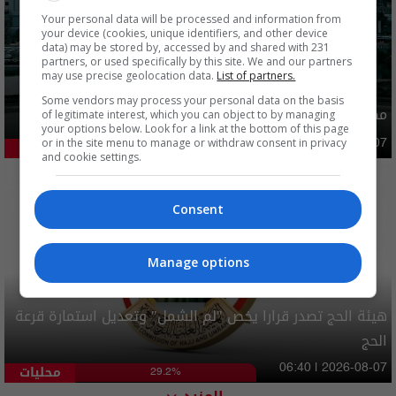
Your personal data will be processed and information from
your device (cookies, unique identifiers, and other device
data) may be stored by, accessed by and shared with 231
partners, or used specifically by this site. We and our partners
may use precise geolocation data.
List of partners.
Some vendors may process your personal data on the basis
مصدر يوضح ما حصل في بغداد ليلة امس وفجر اليوم
of legitimate interest, which you can object to by managing
your options below. Look for a link at the bottom of this page
or in the site menu to manage or withdraw consent in privacy
أمن
03:02 | 2026-08-07
42.21%
and cookie settings.
Consent
Manage options
هيئة الحج تصدر قرارا يخص "لم الشمل" وتعديل استمارة قرعة
الحج
محليات
06:40 | 2026-08-07
29.2%