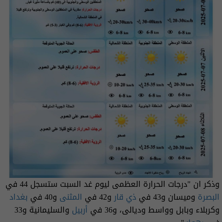
وذكر ان "درجات الحرارة العظمى ليوم غد السبت ستسجل 44 في
البصرة
وميسان و43 في
ذي قار
و42 في
المثنى
و40 في
بغداد
وكربلاء وبابل وواسط وديالى، و36 في
أربيل
والسليمانية و33