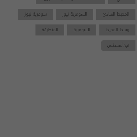
المحيط الهادئ
السومرية نيوز
سومرية نيوز
وسط المحيط
السومرية
المتطرفة
آب/أغسطس