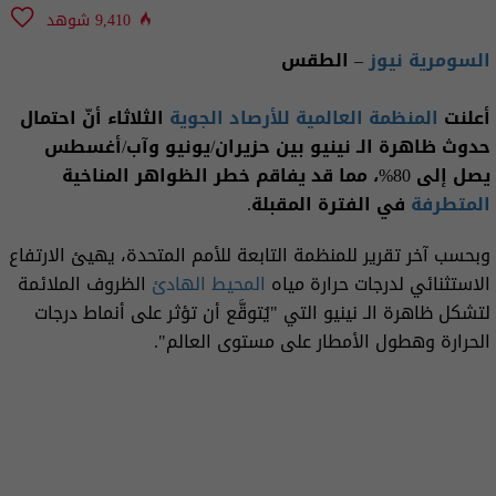
9,410 شوهد
السومرية نيوز
– الطقس
أعلنت
المنظمة العالمية للأرصاد الجوية
الثلاثاء أنّ احتمال
حدوث ظاهرة الـ نينيو بين حزيران/يونيو وآب/أغسطس
يصل إلى 80%، مما قد يفاقم خطر الظواهر المناخية
المتطرفة
في الفترة المقبلة.
وبحسب آخر تقرير للمنظمة التابعة للأمم المتحدة، يهيئ الارتفاع
الاستثنائي لدرجات حرارة مياه
المحيط الهادئ
الظروف الملائمة
لتشكل ظاهرة الـ نينيو التي "يُتوقَّع أن تؤثر على أنماط درجات
الحرارة وهطول الأمطار على مستوى العالم".