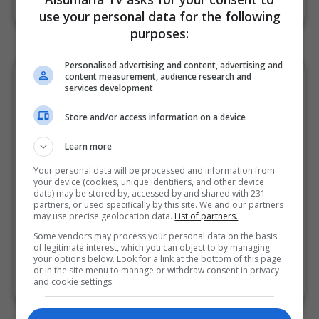
2026-06-30 | 11:03
use your personal data for the following
purposes:
Personalised advertising and content, advertising and
هل تتوقع تمرير كامل الكابينة الوزارية لحكومة
content measurement, audience research and
services development
رئيس الوزراء المكلف قبل انتهاء المدة
الدستورية؟
Store and/or access information on a device
نعم
Learn more
Your personal data will be processed and information from
لا
your device (cookies, unique identifiers, and other device
data) may be stored by, accessed by and shared with 231
partners, or used specifically by this site. We and our partners
لا أعتقد
may use precise geolocation data.
List of partners.
Some vendors may process your personal data on the basis
of legitimate interest, which you can object to by managing
your options below. Look for a link at the bottom of this page
or in the site menu to manage or withdraw consent in privacy
2026-05-14 | 08:36
and cookie settings.