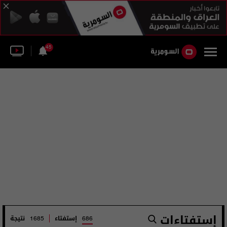
45
إستفتاءات
إستفتاء
نتيجة
1685
686