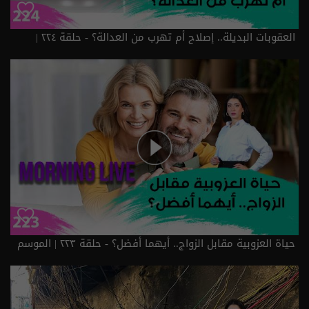
العقوبات البديلة.. إصلاح أم تهرب من العدالة؟ - حلقة ٢٢٤ |
الموسم 3
حياة العزوبية مقابل الزواج.. أيهما أفضل؟ - حلقة ٢٢٣ | الموسم
3