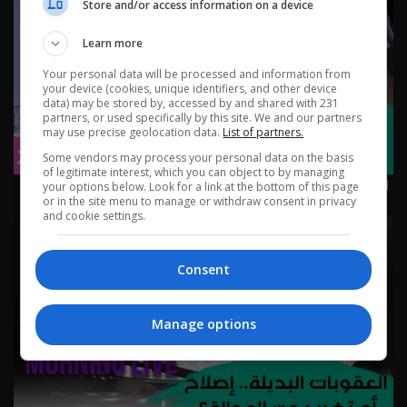
Store and/or access information on a device
Learn more
Your personal data will be processed and information from
your device (cookies, unique identifiers, and other device
data) may be stored by, accessed by and shared with 231
partners, or used specifically by this site. We and our partners
may use precise geolocation data.
List of partners.
Some vendors may process your personal data on the basis
of legitimate interest, which you can object to by managing
الغرامات… حل للمشكلة لو مجرد جباية - حلقة ٢٢٥ | الموسم 3
your options below. Look for a link at the bottom of this page
or in the site menu to manage or withdraw consent in privacy
and cookie settings.
Consent
Manage options