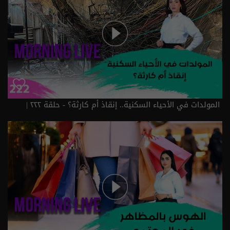
المولدات في الأحياء السكنية.. إنقاذ أم كارثة؟ - حلقة ٢٢٢ |
الموسم 3