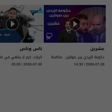
عشرين
ناس وناس
حكومة الزيدي بين صولتين.. مكافحة
كربلاء: كرم لا ينتهي في ط
الفساد وحصر السـ لاح! - عشرين م٥ -
05:00 | 2026-07-30
14:30 | 2026-07-26
الحلقة ٥١ | الموسم 5
الموسم 9