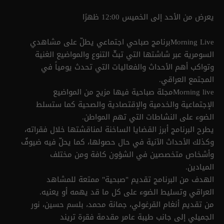
يعرض من الأحد إلى الخميس 12:00 ظهرًا
Morning Liveبرنامج صباحي اجتماعي يطلّ على مشاهدي
السومرية عبر شاشتها التي تبثّ التنوع والمواضيع الغنية
وتواكب أهم الأحداث والفعاليات التي تحدث يومياً في
المجتمع العراقي.
Morning liveمجلة صباحية فيها مزيج من المواضيع
الإجتماعية والخدمية والإقتصادية والصحية كما ستسلط
الضوء على النشاطات التي تهم المواطن.
يطرح البرنامج أبرز القضايا الساخنة لمناقشتها خلال فقراته،
وكذلك الأحداث الآنية في حال حصولها، كما يحلّ فيه ضيوفٌ
وأشخاص متخصصين في الشؤون كافة ومن مختلف
الميادين.
الهدف من البرنامج تقديم "صبحية" ممتعة للمشاهد
العراقي وتسليط الضوء على كل ما قد يهمه أو يعنيه.
من تقديم أنغام القرغولي، جمانة محمد، بلسم حسين، نور
الجميلي إلى جانب طيبة عامر مقدمة فقرة تريند