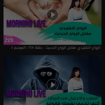
الزواج التقليدي مقابل الزواج الحديث - حلقة ٢٢٨ | الموسم 3