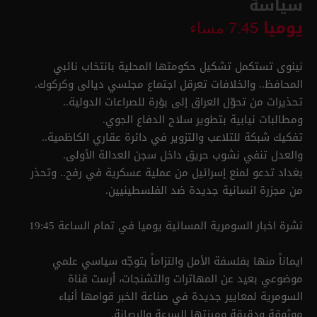
سياسة
يوميا
7:45 مساء
نينوى تستكمل تشكيل حكومتها المحلية بانتخاب نائبي
المحافظ.. والخلافات تعرقل اجتماع مجلسي ديالى وكركوك.
تحذيرات من تحوّل العراق إلى بؤرة للصراعات الدولية..
ومطالبات نيابية بتطوير سلاح الدفاع الجوي.
تفكيك شبكة للتلاعب والتزوير في دائرة عقاري الكاظمية..
والعدل تنفي نشوب حريق داخل سجن العدالة الأولى.
بغداد تدعو لمنع إسرائيل من عملية عسكرية في رفح.. وتحذر
من مجزرة انسانية جديدة ضد الفلسطينيين.
نشرة اخبار السومرية المسائية يوميا في تمام الساعة 19:45
ايماناً منها بفلسفة الأمل والتزاماً بتوجّه سياسي علمي
موضوعي بعيد عن المهاترات والتشنجات، أرست قناة
السومرية لمعايير جديدة في صناعة الخبر قوامها أنباء
موثوقة ودقيقة وميزتها السرعة والرصانة.