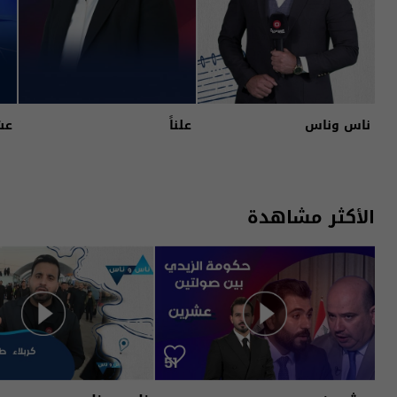
ناس وناس
علناً
عش
الأكثر مشاهدة