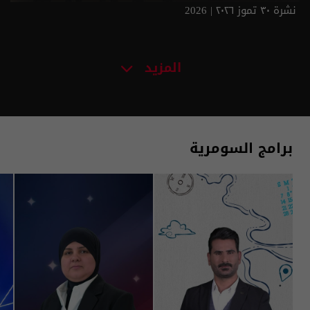
نشرة ٣٠ تموز ٢٠٢٦ | 2026
المزيد
برامج السومرية