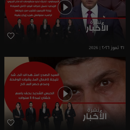
٣١ تموز ٢٠٢٦ | 2026