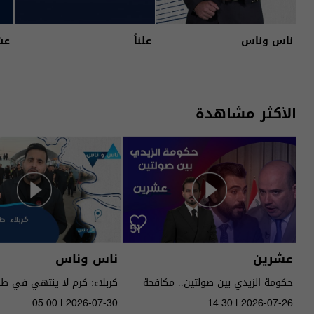
ناس وناس
علناً
عش
الأكثر مشاهدة
عشرين
ناس وناس
حكومة الزيدي بين صولتين.. مكافحة
كربلاء: كرم لا ينتهي في ط
الفساد وحصر السـ لاح! - عشرين م٥ -
05:00 | 2026-07-30
14:30 | 2026-07-26