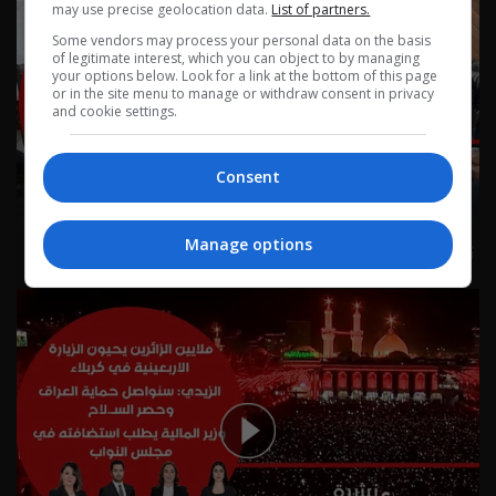
may use precise geolocation data.
List of partners.
Some vendors may process your personal data on the basis
of legitimate interest, which you can object to by managing
your options below. Look for a link at the bottom of this page
or in the site menu to manage or withdraw consent in privacy
and cookie settings.
Consent
Manage options
نشرة ٤ آب ٢٠٢٦ | 2026