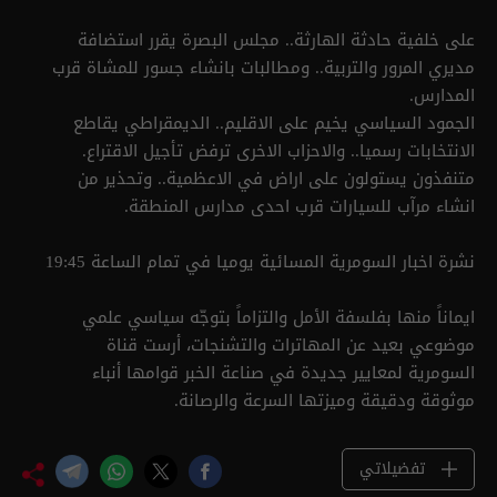
على خلفية حادثة الهارثة.. مجلس البصرة يقرر استضافة
مديري المرور والتربية.. ومطالبات بانشاء جسور للمشاة قرب
المدارس.
الجمود السياسي يخيم على الاقليم.. الديمقراطي يقاطع
الانتخابات رسميا.. والاحزاب الاخرى ترفض تأجيل الاقتراع.
متنفذون يستولون على اراض في الاعظمية.. وتحذير من
انشاء مرآب للسيارات قرب احدى مدارس المنطقة.
نشرة اخبار السومرية المسائية يوميا في تمام الساعة 19:45
ايماناً منها بفلسفة الأمل والتزاماً بتوجّه سياسي علمي
موضوعي بعيد عن المهاترات والتشنجات، أرست قناة
السومرية لمعايير جديدة في صناعة الخبر قوامها أنباء
موثوقة ودقيقة وميزتها السرعة والرصانة.
تفضيلاتي