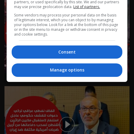
partners, or used specifically by this site. We and our partners
may use precise geolocation data.
List of partners.
Some vendors may process your personal data on the basis
of legitimate interest, which you can object to by managing
your options below. Look for a link at the bottom of this page
or in the site menu to manage or withdraw consent in privacy
and cookie settings.
Consent
Manage options
نشرة ٢ آب ٢٠٢٦ | 2026