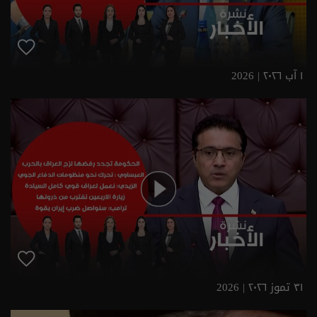
١ آب ٢٠٢٦ | 2026
٣١ تموز ٢٠٢٦ | 2026