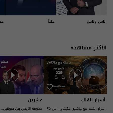
ناس وناس
علناً
عش
الأكثر مشاهدة
أسرار الفلك
عشرين
اسرار الفلك مع جاكلين عقيقي | من ٢٥
حكومة الزيدي بين صولتين.. 