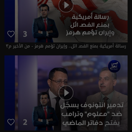
رسالة أمريكية بمنع الفصـ ائل.. وإيران تؤمم هرمز - من الأخير م٣
- حلقة ٣ | الموسم 3