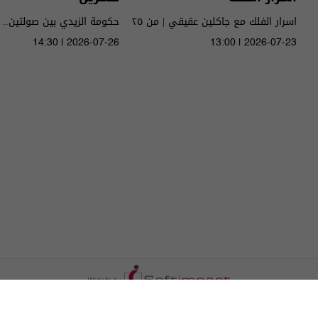
اسرار الفلك مع جاكلين عقيقي | من ٢٥
حكومة الزيدي بين صولتين.. 
الى ٣١ تموز ٢٠٢٦ | 2026
14:30 | 2026-07-26
13:00 | 2026-07-23
الحلقة ٥١ | الموسم 5