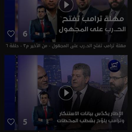
مهلة ترامب تفتح الحـ.رب على المجهول - من الأخير م٣ - حلقة ٦
| الموسم 3