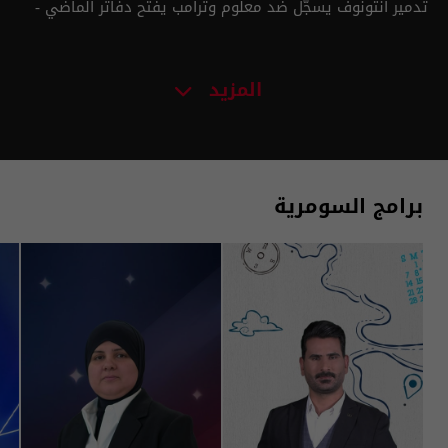
تدمير انتونوف يسجّل ضد معلوم وترامب يفتح دفاتر الماضي -
من الأخير م٣ - حلقة ٢ | الموسم 3
المزيد
برامج السومرية