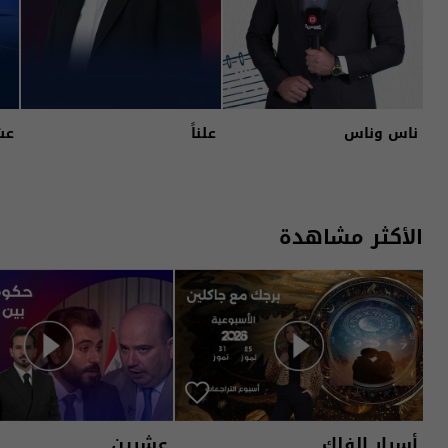
ناس وناس
علناً
عش
الأكثر مشاهدة
أسرار الفلك
عشرين