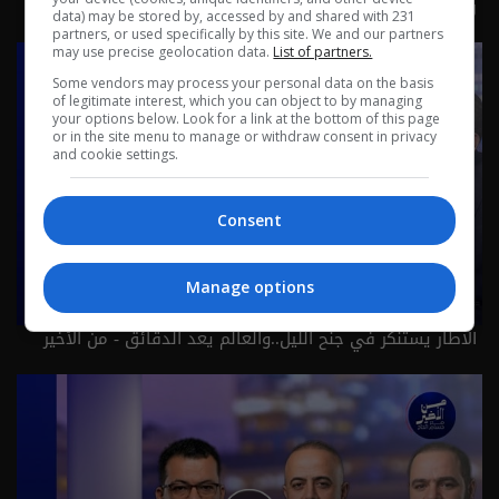
رئيس تحالف العزم المهندس مثنى السامرائي - حلقة ٨ |
data) may be stored by, accessed by and shared with 231
الموسم 3
partners, or used specifically by this site. We and our partners
may use precise geolocation data.
List of partners.
Some vendors may process your personal data on the basis
of legitimate interest, which you can object to by managing
your options below. Look for a link at the bottom of this page
or in the site menu to manage or withdraw consent in privacy
and cookie settings.
Consent
Manage options
الاطار يستنكر في جنح الليل..والعالم يعد الدقائق - من الأخير
م٣ - حلقة ٧ | الموسم 3