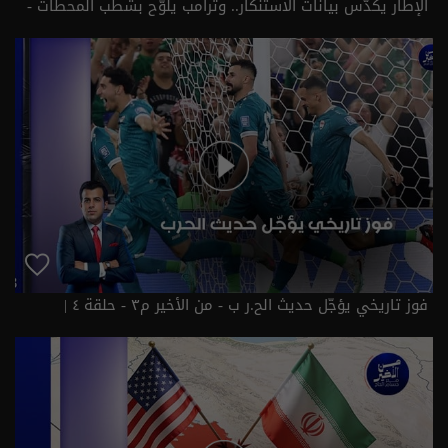
الإطار يكدّس بيانات الاستنكار.. وترامب يلوّح بشطب المحطات -
من الأخير م٣ - حلقة ٥ | الموسم 3
فوز تاريخي يؤجّل حديث الح.ر ب - من الأخير م٣ - حلقة ٤ |
الموسم 3