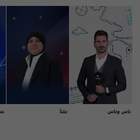
ناس وناس
علناً
عش