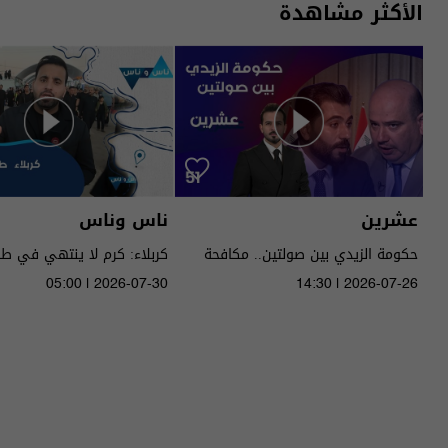
الأكثر مشاهدة
عشرين
ناس وناس
حكومة الزيدي بين صولتين.. مكافحة
كربلاء: كرم لا ينتهي في ط
الفساد وحصر السـ لاح! - عشرين م٥ -
05:00 | 2026-07-30
14:30 | 2026-07-26
الحلقة ٥١ | الموسم 5
الموسم 9