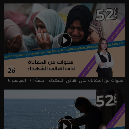
سنوات من المعاناة لدى أهالي الشهداء - حلقة ٢٦ | الموسم 6