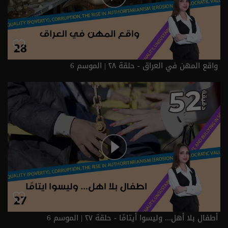
واقع المهن في العراق - حلقة ٢٨ | الموسم 6
أطفال بلا أهل... وليسوا أيتامًا - حلقة ٢٧ | الموسم 6