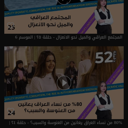
المجتمع العراقي والميل نحو الانعزال - حلقة ٢٥ | الموسم 6
80% من نساء العراق يعانين من العنوسة والسبب؟ - حلقة ٢٤ |