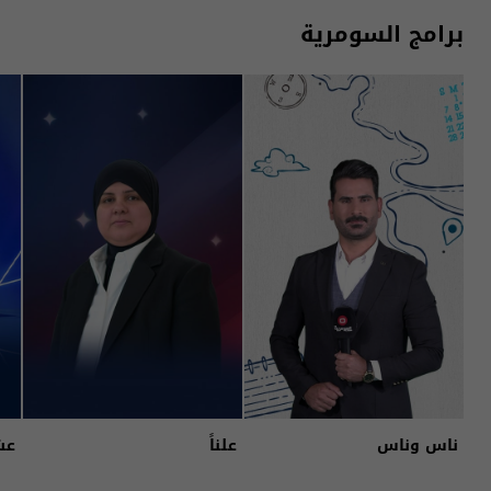
برامج السومرية
ناس وناس
علناً
عش