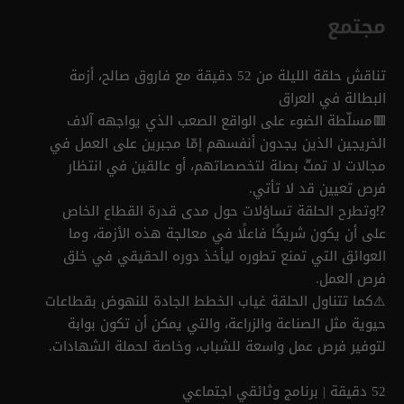
مجتمع
تناقش حلقة الليلة من 52 دقيقة مع فاروق صالح، أزمة
البطالة في العراق
🟥مسلّطة الضوء على الواقع الصعب الذي يواجهه آلاف
الخريجين الذين يجدون أنفسهم إمّا مجبرين على العمل في
مجالات لا تمتّ بصلة لتخصصاتهم، أو عالقين في انتظار
فرص تعيين قد لا تأتي.
⁉️وتطرح الحلقة تساؤلات حول مدى قدرة القطاع الخاص
على أن يكون شريكًا فاعلًا في معالجة هذه الأزمة، وما
العوائق التي تمنع تطوره ليأخذ دوره الحقيقي في خلق
فرص العمل.
⚠️كما تتناول الحلقة غياب الخطط الجادة للنهوض بقطاعات
حيوية مثل الصناعة والزراعة، والتي يمكن أن تكون بوابة
لتوفير فرص عمل واسعة للشباب، وخاصة لحملة الشهادات.
52 دقيقة | برنامج وثائقي اجتماعي