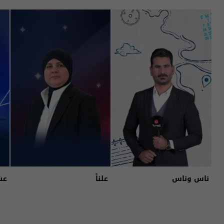
ناس وناس
علناً
عش