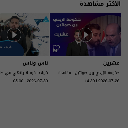
الأكثر مشاهدة
عشرين
ناس وناس
حكومة الزيدي بين صولتين.. مكافحة
كربلاء: كرم لا ينتهي في ط
الفساد وحصر السـ لاح! - عشرين م٥ -
05:00 | 2026-07-30
14:30 | 2026-07-26
الحلقة ٥١ | الموسم 5
الموسم 9