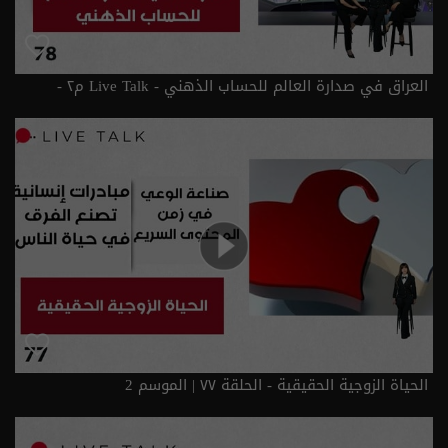
العراق في صدارة العالم للحساب الذهني - Live Talk م٢ -
الحلقة ٧٨ | الموسم 2
الحياة الزوجية الحقيقية - الحلقة ٧٧ | الموسم 2