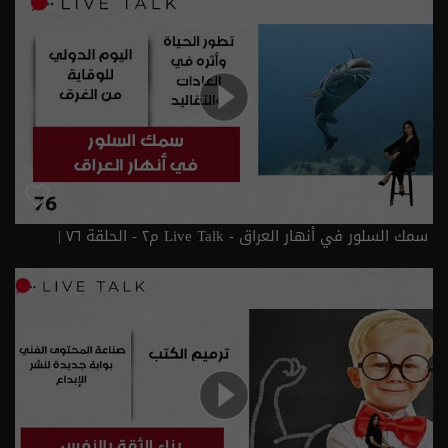
سمك السلور في أنهار العراق - Live Talk م٢ - الحلقة ٧٦ |
الموسم 2