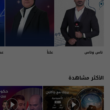
ناس وناس
علناً
عش
الأكثر مشاهدة