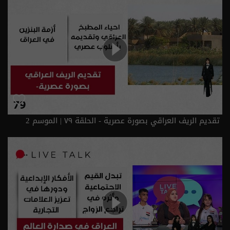
تقديم الريف العراقي بصورة عصرية - الحلقة ٧٩ | الموسم 2