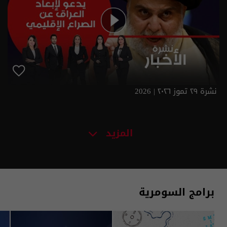
نشرة ٢٩ تموز ٢٠٢٦ | 2026
المزيد
برامج السومرية