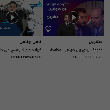
عشرين
ناس وناس
حكومة الزيدي بين صولتين.. مكافحة
كربلاء: كرم لا ينتهي في ط
الفساد وحصر السـ لاح! - عشرين م٥ -
05:00 | 2026-07-30
14:30 | 2026-07-26
الحلقة ٥١ | الموسم 5
الموسم 9