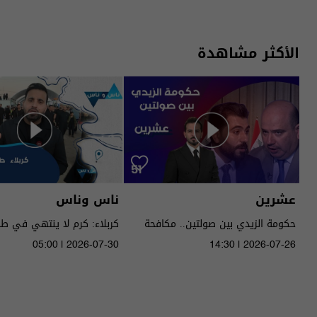
الأكثر مشاهدة
عشرين
ناس وناس
حكومة الزيدي بين صولتين.. مكافحة
كربلاء: كرم لا ينتهي في ط
الفساد وحصر السـ لاح! - عشرين م٥ -
05:00 | 2026-07-30
14:30 | 2026-07-26
الحلقة ٥١ | الموسم 5
الموسم 9