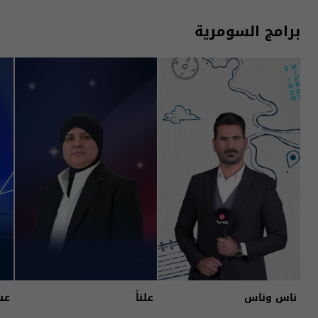
برامج السومرية
ناس وناس
علناً
عش