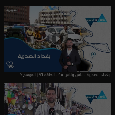
بغداد الصدرية - ناس وناس م٩ - الحلقة ٩٦ | الموسم 9