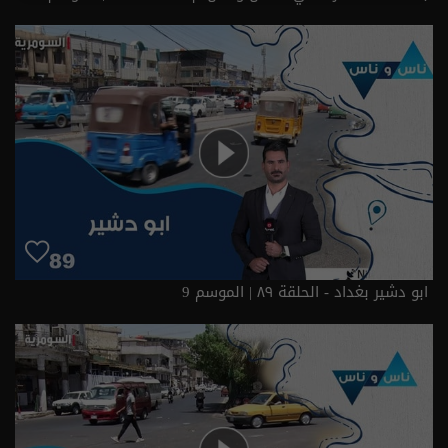
ابو دشير بغداد - الحلقة ٨٩ | الموسم 9