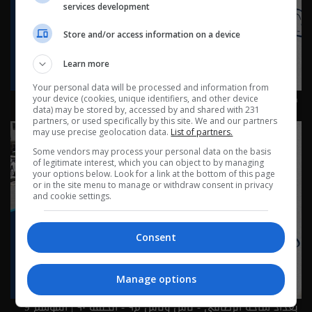
services development
Store and/or access information on a device
Learn more
Your personal data will be processed and information from
كربلاء: كرم لا ينتهي في طريق الحسين - ناس وناس م٩ -
your device (cookies, unique identifiers, and other device
data) may be stored by, accessed by and shared with 231
حلقة ٩١ | الموسم 9
partners, or used specifically by this site. We and our partners
may use precise geolocation data.
List of partners.
Some vendors may process your personal data on the basis
of legitimate interest, which you can object to by managing
your options below. Look for a link at the bottom of this page
or in the site menu to manage or withdraw consent in privacy
and cookie settings.
Consent
Manage options
بغداد ساحة الرصافي - ناس وناس م٩ - الحلقة ٩٠ | الموسم 9