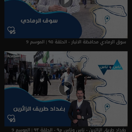
سوق الرمادي محافظة الانبار - الحلقة ٩٥ | الموسم 9
بغداد طريق الزائرين - ناس وناس م٩ - الحلقة ٩٣ | الموسم 9