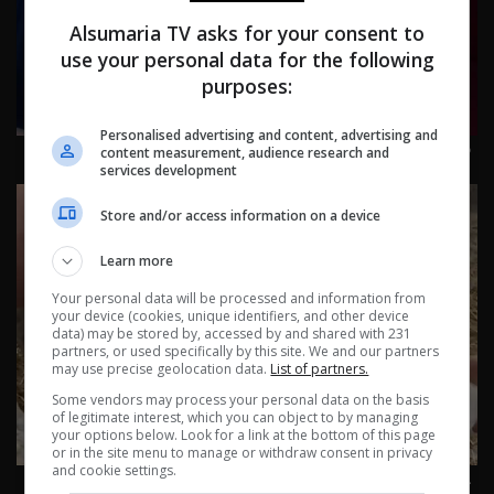
Alsumaria TV asks for your consent to
use your personal data for the following
purposes:
Personalised advertising and content, advertising and
مباراة كرة قدم في بغداد تتحول إلى مأساة دامـ_ـة | تقارير
content measurement, audience research and
اخبارية
services development
Store and/or access information on a device
Learn more
Your personal data will be processed and information from
your device (cookies, unique identifiers, and other device
data) may be stored by, accessed by and shared with 231
partners, or used specifically by this site. We and our partners
may use precise geolocation data.
List of partners.
Some vendors may process your personal data on the basis
of legitimate interest, which you can object to by managing
your options below. Look for a link at the bottom of this page
or in the site menu to manage or withdraw consent in privacy
and cookie settings.
حليب الحمير.. علاج طبيعي في البصرة | تقارير اخبارية