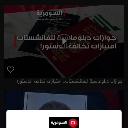
جوازات دبلوماسية للفانشستات.. امتيازات تخالف الدستور! |
تقارير اخبارية