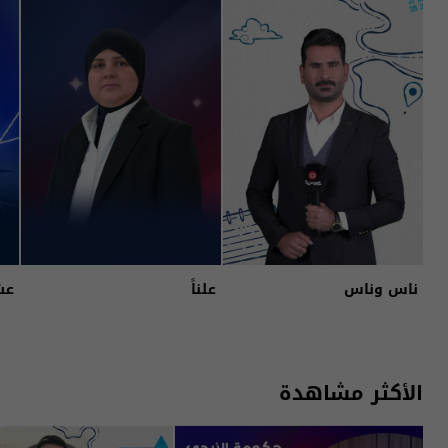
ناس وناس
علناً
عش
الأكثر مشاهدة