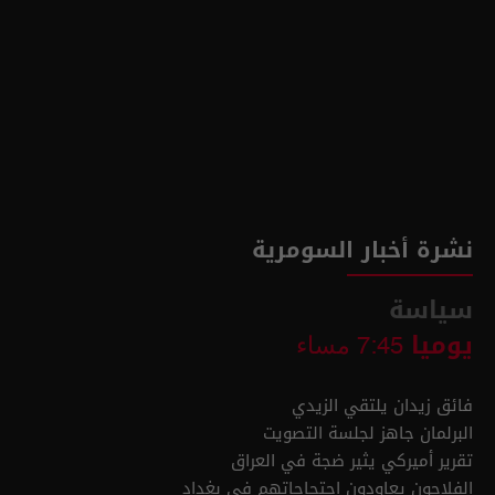
نشرة أخبار السومرية
سياسة
يوميا
7:45 مساء
فائق زيدان يلتقي الزيدي
البرلمان جاهز لجلسة التصويت
تقرير أميركي يثير ضجة في العراق
الفلاحون يعاودون احتجاجاتهم في بغداد