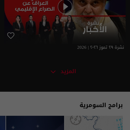
نشرة ٢٩ تموز ٢٠٢٦ | 2026
المزيد
برامج السومرية