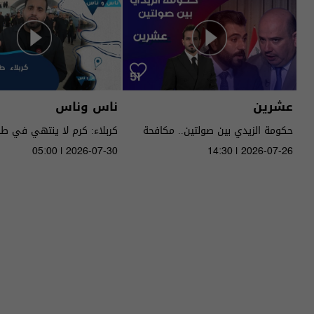
عشرين
ناس وناس
حكومة الزيدي بين صولتين.. مكافحة
كربلاء: كرم لا ينتهي في ط
الفساد وحصر السـ لاح! - عشرين م٥ -
05:00 | 2026-07-30
14:30 | 2026-07-26
الحلقة ٥١ | الموسم 5
الموسم 9