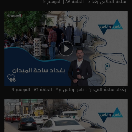
ساحة الخلاني بغداد - الحلقة ٨٧ | الموسم 9
بغداد ساحة الميدان - ناس وناس م٩ - الحلقة ٨٦ | الموسم 9