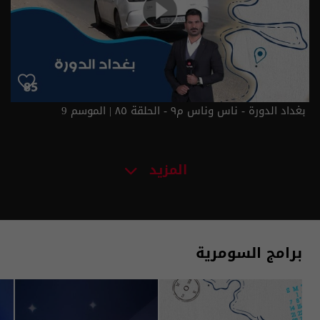
بغداد الدورة - ناس وناس م٩ - الحلقة ٨٥ | الموسم 9
المزيد
برامج السومرية