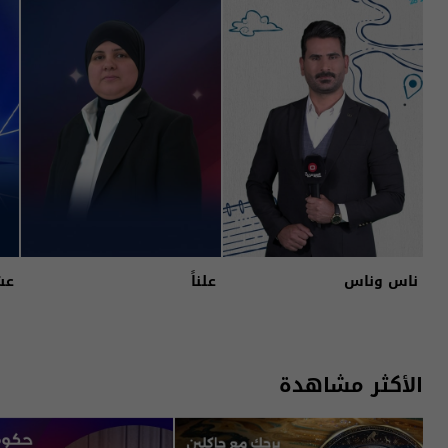
ناس وناس
علناً
عش
الأكثر مشاهدة