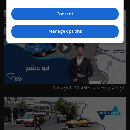
بغداد ساحة الرصافي - ناس وناس م٩ - الحلقة ٩٠ | الموسم 9
Consent
Manage options
ابو دشير بغداد - الحلقة ٨٩ | الموسم 9