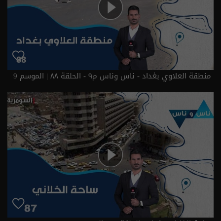
منطقة العلاوي بغداد - ناس وناس م٩ - الحلقة ٨٨ | الموسم 9