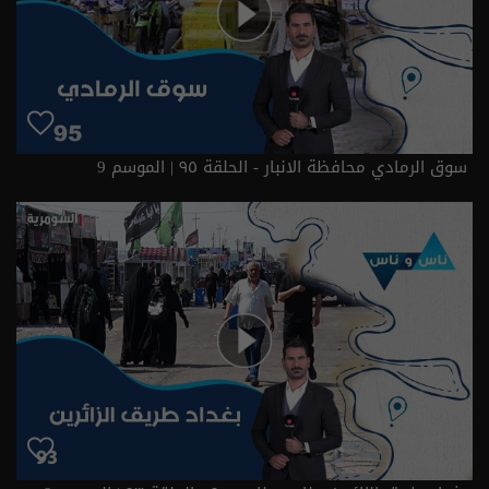
سوق الرمادي محافظة الانبار - الحلقة ٩٥ | الموسم 9