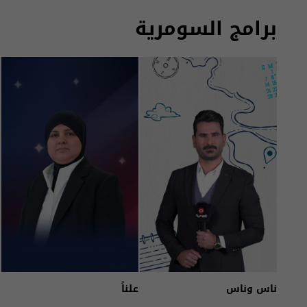
برامج السومرية
ناس وناس
علناً