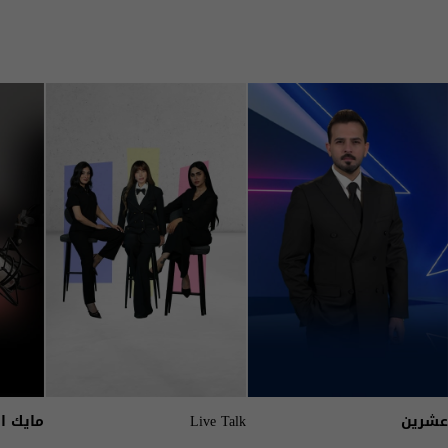
عشرين
Live Talk
مايك ا