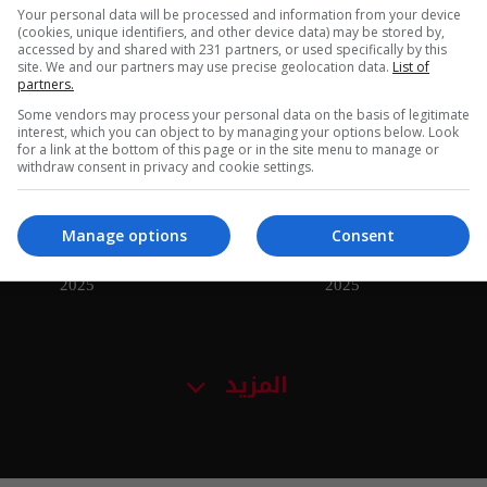
Your personal data will be processed and information from your device
العراق في دقيقة 30-12-2025 |
العراق في دقيقة 29-12-2025 |
(cookies, unique identifiers, and other device data) may be stored by,
accessed by and shared with 231 partners, or used specifically by this
2025
2025
site. We and our partners may use precise geolocation data.
List of
partners.
Some vendors may process your personal data on the basis of legitimate
interest, which you can object to by managing your options below. Look
for a link at the bottom of this page or in the site menu to manage or
withdraw consent in privacy and cookie settings.
Manage options
Consent
العراق في دقيقة 25-12-2025 |
العراق في دقيقة 24-12-2025 |
2025
2025
المزيد