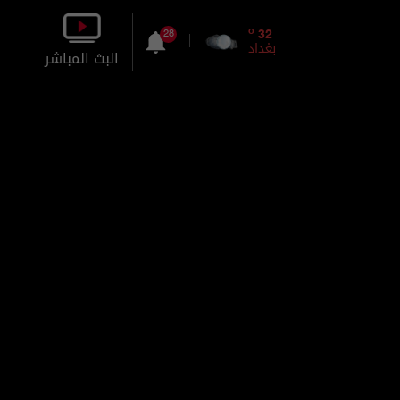
o
32
28
بغداد
البث المباشر
بالصورة
بالصوت