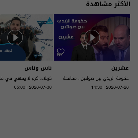
الأكثر مشاهدة
عشرين
ناس وناس
حكومة الزيدي بين صولتين.. مكافحة
كربلاء: كرم لا ينتهي في ط
الفساد وحصر السـ لاح! - عشرين م٥ -
05:00 | 2026-07-30
14:30 | 2026-07-26
الحلقة ٥١ | الموسم 5
الموسم 9