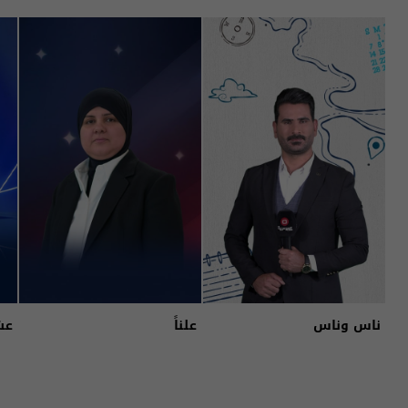
ناس وناس
علناً
عش