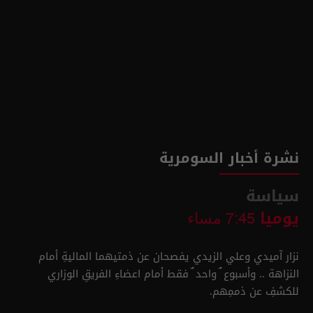
نشرة أخبار السومرية
سياسة
يوميا
7:45 مساء
نزار آميدي وعلي الزيدي يفصحان عن ذمتيهما الماليةِ أمام
النزاهة .. وأسبوع ٌ واحد ٌ فقط أمام اعضاءِ الفريقِ الوزاري
للكشفِ عن ذممِهم.