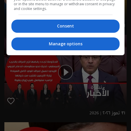
or in the site menu to manage or withdraw consent in privacy
and cookie settings.
١ آب ٢٠٢٦ | 2026
Consent
Manage options
٣١ تموز ٢٠٢٦ | 2026