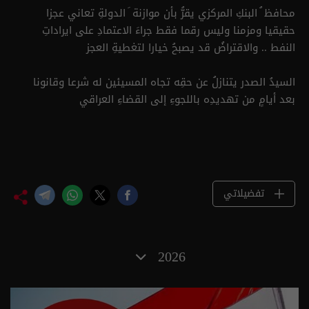
محافظ ُ البنكِ المركزي يقرُّ بأن موازنة َ الدولةِ تعاني عجزا
حقيقيا ومزمنا وليس رقما فقط جراءَ الاعتمادِ على ايراداتِ
النفط .. والاقتراضُ قد يصبحُ خيارا لتغطيةِ العجز
السيدُ الصدر يتنازلُ عن حقِه تجاه المسيئين له شرعا وقانونا
بعد أيامٍ من تهديدِه باللجوءِ إلى القضاءِ العراقي
تفضيلاتي
2026