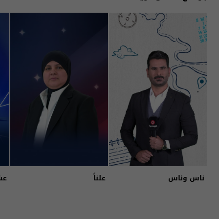
ناس وناس
علناً
عش